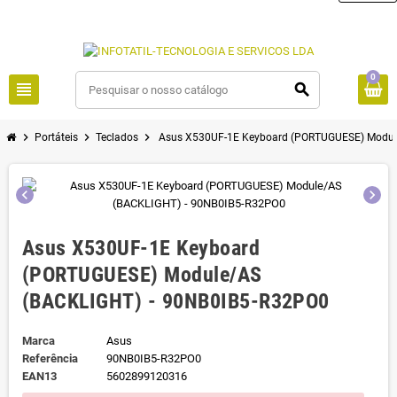
0
view_headline
search
chevron_right
chevron_right
chevron_right
Portáteis
Teclados
Asus X530UF-1E Keyboard (PORTUGUESE) Modul
chevron_left
chevron_right
Asus X530UF-1E Keyboard
(PORTUGUESE) Module/AS
(BACKLIGHT) - 90NB0IB5-R32PO0
Marca
Asus
Referência
90NB0IB5-R32PO0
EAN13
5602899120316