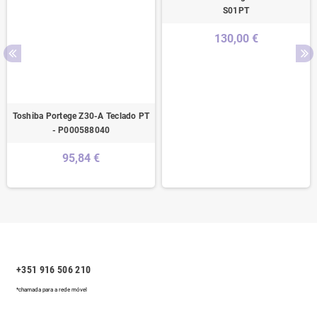
S01PT
130,00 €
Toshiba Portege Z30-A Teclado PT
- P000588040
95,84 €
+351 916 506 210
*chamada para a rede móvel