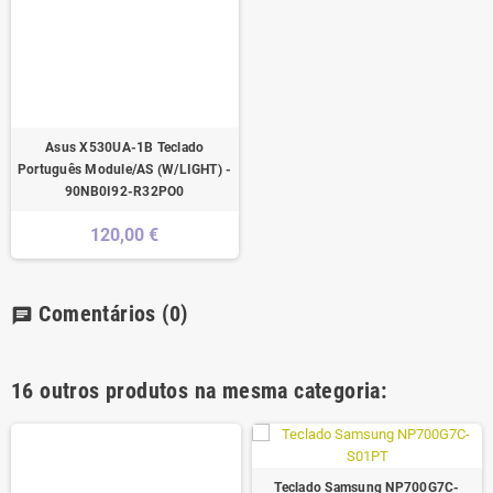
Asus X530UA-1B Teclado
Português Module/AS (W/LIGHT) -
90NB0I92-R32PO0
120,00 €
Comentários
(0)
chat
16 outros produtos na mesma categoria:
Teclado Samsung NP700G7C-