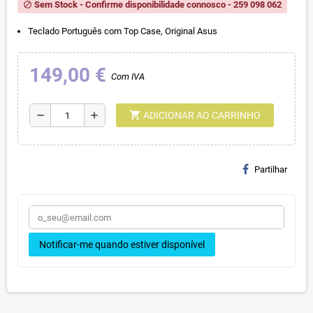
Sem Stock - Confirme disponibilidade connosco - 259 098 062
block
Teclado Português com Top Case, Original Asus
149,00 €
Com IVA
shopping_cart
remove
add
ADICIONAR AO CARRINHO
Partilhar
Notificar-me quando estiver disponível