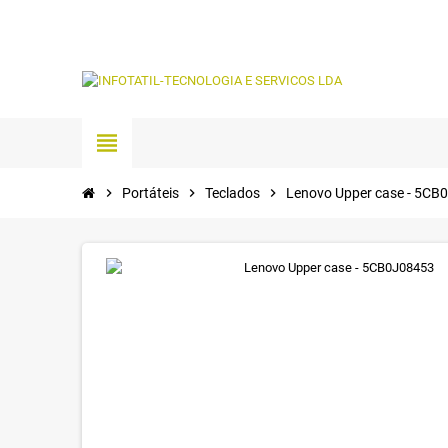
view_headline
chevron_right
Portáteis
chevron_right
Teclados
chevron_right
Lenovo Upper case - 5CB