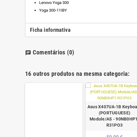
Lenovo Yoga 300
Yoga 300-11IBY
Ficha informativa
Comentários
(0)
chat
16 outros produtos na mesma categoria:
Asus X407UA-1B Keyboa
(PORTUGUESE)
Module/AS - 90NB0HP
R31PO3