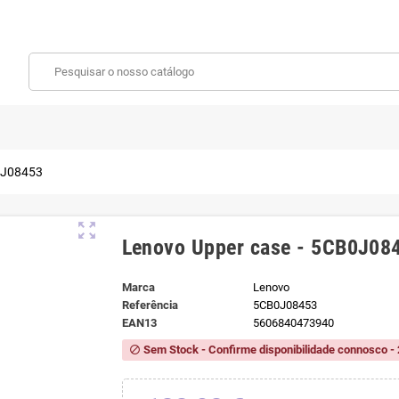
0J08453
zoom_out_map
Lenovo Upper case - 5CB0J08
Marca
Lenovo
Referência
5CB0J08453
EAN13
5606840473940
Sem Stock - Confirme disponibilidade connosco - 
block