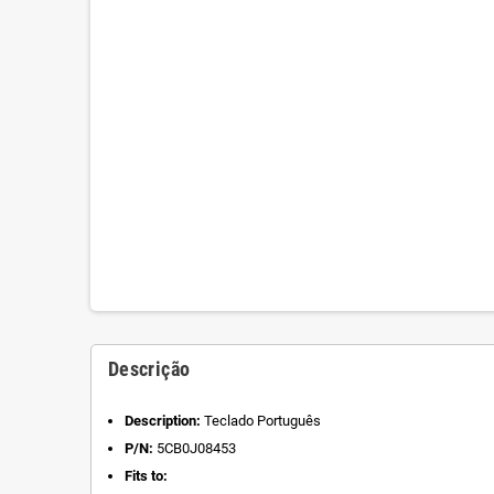
Descrição
Description:
Teclado Português
P/N:
5CB0J08453
Fits to: