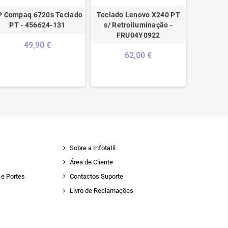
P Compaq 6720s Teclado
Teclado Lenovo X240 PT
Asus
PT - 456624-131
s/ Retroiluminação -
K
FRU04Y0922
(PORTU
49,90 €
White 
62,00 €
90NB
Sobre a Infotatil
Área de Cliente
e Portes
Contactos Suporte
Livro de Reclamações