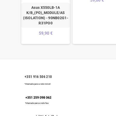
59,00 €
ado PT S/
Asus X550LB-1A
NB0341-
K/B_(PO)_MODULE/AS
0
(ISOLATION) - 90NB02G1-
R31PO0
€
59,90 €
+351 916 506 210
*chamada para a rede móvel
+351 259 098 062
*chamada para a rede fixa