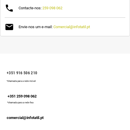

Contacte-nos:
259 098 062

Envie-nos um e-mail:
Comercial@infotatil.pt
+351 916 506 210
*chamada para a rede móvel
+351 259 098 062
*chamada para a rede fixa
comercial@infotatil.pt