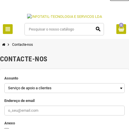
0
view_headline
search
chevron_right
Contacte-nos
CONTACTE-NOS
Assunto
Endereço de email
Anexo