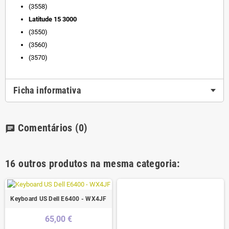
(3558)
Latitude 15 3000
(3550)
(3560)
(3570)
Ficha informativa
Comentários
(0)
chat
16 outros produtos na mesma categoria:
Keyboard US Dell E6400 - WX4JF
65,00 €