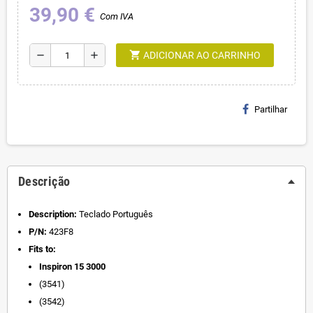
39,90 €
Com IVA
shopping_cart
remove
add
ADICIONAR AO CARRINHO
Partilhar
Descrição
Description:
Teclado Português
P/N:
423F8
Fits to:
Inspiron 15 3000
(3541)
(3542)