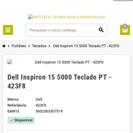
0
view_headline
search
chevron_right
chevron_right
chevron_right
Portáteis
Teclados
Dell Inspiron 15 5000 Teclado PT - 423F8
Dell Inspiron 15 5000 Teclado PT -
423F8
Marca
Dell
Referência
423F8
EAN13
5602363307519
Disponível
check