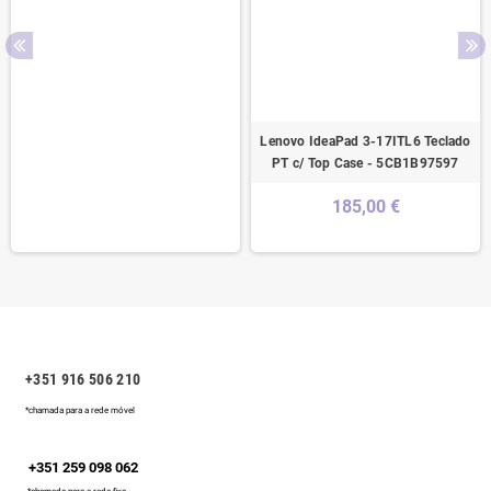
Lenovo IdeaPad 3-17ITL6 Teclado
PT c/ Top Case - 5CB1B97597
185,00 €
+351 916 506 210
*chamada para a rede móvel
+351 259 098 062