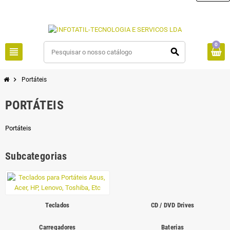
0
view_headline
search
chevron_right
Portáteis
PORTÁTEIS
Portáteis
Subcategorias
Teclados
CD / DVD Drives
Carregadores
Baterias