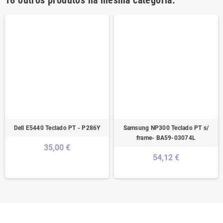
16 outros produtos na mesma categoria:
Dell E5440 Teclado PT - P286Y
Samsung NP300 Teclado PT s/
frame- BA59-03074L
35,00 €
54,12 €