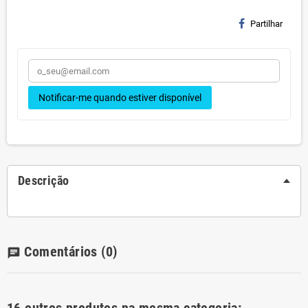
Partilhar
Notificar-me quando estiver disponível
Descrição
Comentários
(0)
chat