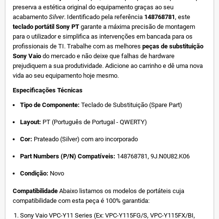
preserva a estética original do equipamento graças ao seu
acabamento
Silver
. Identificado pela referência
148768781
, este
teclado portátil Sony PT
garante a máxima precisão de montagem
para o utilizador e simplifica as intervenções em bancada para os
profissionais de TI. Trabalhe com as melhores
peças de substituição
Sony Vaio
do mercado e não deixe que falhas de hardware
prejudiquem a sua produtividade. Adicione ao carrinho e dê uma nova
vida ao seu equipamento hoje mesmo.
Especificações Técnicas
Tipo de Componente:
Teclado de Substituição (Spare Part)
Layout:
PT (Português de Portugal - QWERTY)
Cor:
Prateado (Silver) com aro incorporado
Part Numbers (P/N) Compatíveis:
148768781, 9J.N0U82.K06
Condição:
Novo
Compatibilidade
Abaixo listamos os modelos de portáteis cuja
compatibilidade com esta peça é 100% garantida:
Sony Vaio VPC-Y11 Series (Ex: VPC-Y115FG/S, VPC-Y115FX/BI,