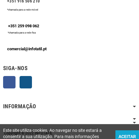
+351 916 506 210
*chamada para a rede móvel
+351 259 098 062
*chamada para a rede fixa
comercial@infotatil.pt
SIGA-NOS
Facebook
Instagram
INFORMAÇÃO
Este site utiliza cookies. Ao navegar no site estará a
Copyright © 2022 INFOTATIL
consentir a sua utilização. Para mais informações
ACEITAR