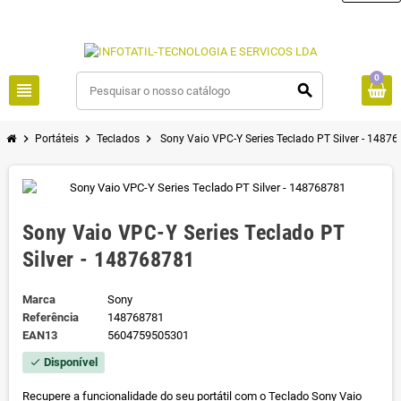
0
view_headline
search
chevron_right
chevron_right
chevron_right
Portáteis
Teclados
Sony Vaio VPC-Y Series Teclado PT Silver - 1487
Sony Vaio VPC-Y Series Teclado PT
Silver - 148768781
Marca
Sony
Referência
148768781
EAN13
5604759505301
Disponível
check
Recupere a funcionalidade do seu portátil com o Teclado Sony Vaio