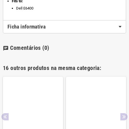
Fits to:
Dell E6400
Ficha informativa
Comentários
(0)
chat
16 outros produtos na mesma categoria: