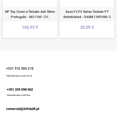
HP Top Cover c/Teclado Ash Silver
Asus F2 F3 Series Teclado PT
Português - M31100-131
Refurbished - 04GNI11KPO40-2
166,93 €
20,00 €
+351 916 506 210
*chamada para a rede móvel
+351 259 098 062
*chamada para a rede fixa
comercial@infotatil.pt