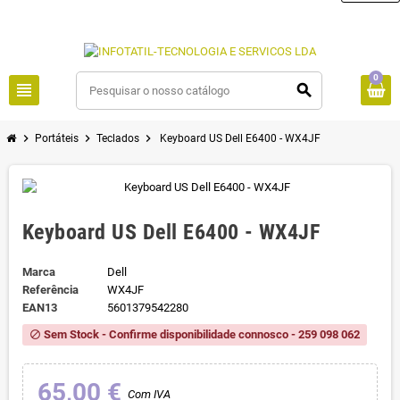
0
view_headline
search
chevron_right
chevron_right
chevron_right
Portáteis
Teclados
Keyboard US Dell E6400 - WX4JF
Keyboard US Dell E6400 - WX4JF
Marca
Dell
Referência
WX4JF
EAN13
5601379542280
Sem Stock - Confirme disponibilidade connosco - 259 098 062
block
65,00 €
Com IVA