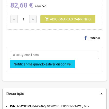
82,68 €
Com IVA
shopping_cart
remove
add
ADICIONAR AO CARRINHO
Partilhar
Notificar-me quando estiver disponível
Descrição
P/N:
604Y0323, 04W2465, 04Y0286 , PK130NV1A21 , MP-