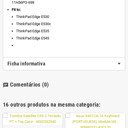
11H56PO-698
Fit to:
ThinkPad Edge E530
ThinkPad Edge E530c
ThinkPad Edge E535
ThinkPad Edge E545
Ficha informativa
Comentários
(0)
chat
16 outros produtos na mesma categoria: