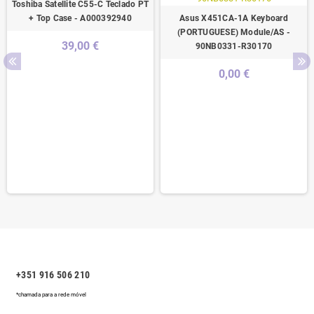
Toshiba Satellite C55-C Teclado PT
+ Top Case - A000392940
Asus X451CA-1A Keyboard
(PORTUGUESE) Module/AS -
39,00 €
90NB0331-R30170
0,00 €
+351 916 506 210
*chamada para a rede móvel