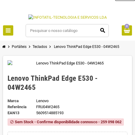
0
view_headline
search
chevron_right
chevron_right
chevron_right
Portáteis
Teclados
Lenovo ThinkPad Edge E530 - 04W2465
Lenovo ThinkPad Edge E530 -
04W2465
Marca
Lenovo
Referência
FRU04W2465
EAN13
5609514885193
Sem Stock - Confirme disponibilidade connosco - 259 098 062
block