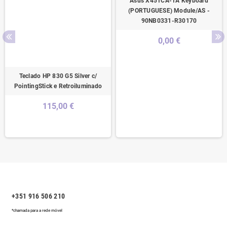
Asus X451CA-1A Keyboard
(PORTUGUESE) Module/AS -
90NB0331-R30170
0,00 €
Teclado HP 830 G5 Silver c/
PointingStick e Retroiluminado
115,00 €
+351 916 506 210
*chamada para a rede móvel