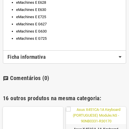
eMachines E E628
eMachines E E630
eMachines E E725
eMachines E G627
eMachines E G630
eMachines E G725
Ficha informativa
Comentários
(0)
chat
16 outros produtos na mesma categoria: