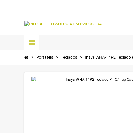
view_headline
chevron_right
Portáteis
chevron_right
Teclados
chevron_right
Insys WHA-14P2 Teclado 