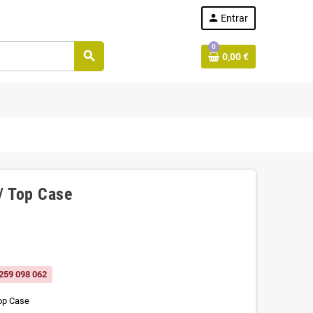
person
Entrar
0
search
0,00 €
/ Top Case
259 098 062
op Case