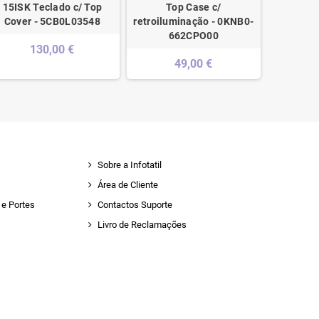
15ISK Teclado c/ Top
Top Case c/
Dell L
Cover - 5CB0L03548
retroiluminação - 0KNB0-
662CPO00
130,00 €
49,00 €
Sobre a Infotatil
Área de Cliente
e Portes
Contactos Suporte
Livro de Reclamações