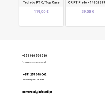
rbished -
Teclado PT C/ Top Case
CR PT Preto - 1480239
4-00
119,00 €
39,00 €
€
+351 916 506 210
*chamada para a rede móvel
+351 259 098 062
*chamada para a rede fixa
comercial@infotatil.pt