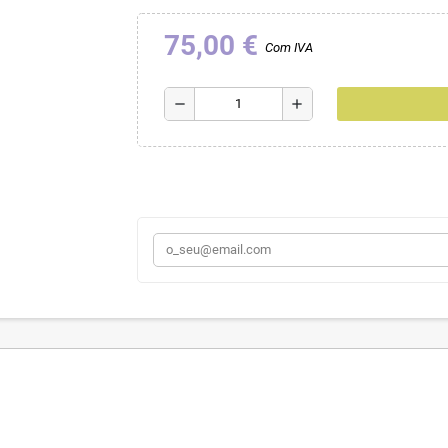
75,00 €
Com IVA
remove
add