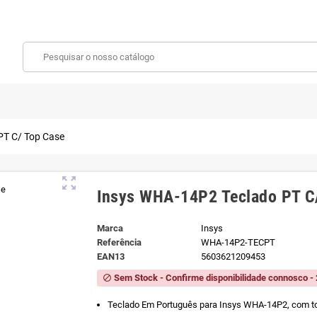
PT C/ Top Case
zoom_out_map
Insys WHA-14P2 Teclado PT C
Marca
Insys
Referência
WHA-14P2-TECPT
EAN13
5603621209453
Sem Stock - Confirme disponibilidade connosco - 
block
Teclado Em Português para Insys WHA-14P2, com t