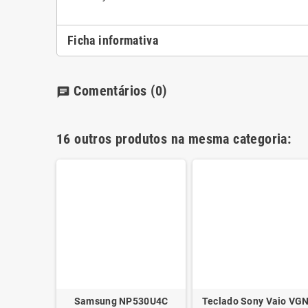
Ficha informativa
Comentários
(0)
chat
16 outros produtos na mesma categoria:
o M7405
Samsung NP530U4C
Teclado Sony Vaio VGN