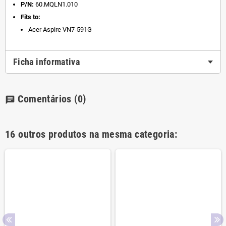
P/N:
60.MQLN1.010
Fits to:
Acer Aspire VN7-591G
Ficha informativa
Comentários
(0)
chat
16 outros produtos na mesma categoria: