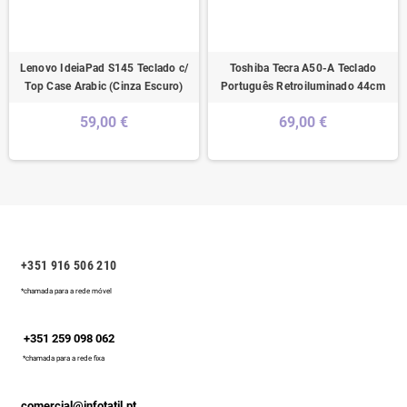
Lenovo IdeiaPad S145 Teclado c/
Toshiba Tecra A50-A Teclado
Top Case Arabic (Cinza Escuro)
Português Retroiluminado 44cm
59,00 €
69,00 €
+351 916 506 210
*chamada para a rede móvel
+351 259 098 062
*chamada para a rede fixa
comercial@infotatil.pt