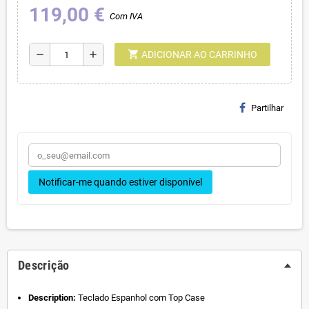
119,00 €
Com IVA
shopping_cart
remove
add
ADICIONAR AO CARRINHO
Partilhar
Notificar-me quando estiver disponível
Descrição
Description:
Teclado Espanhol com Top Case