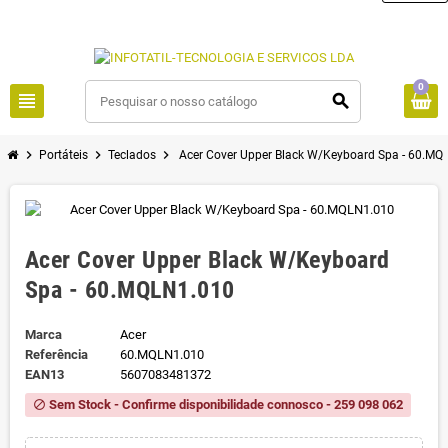
0
view_headline
search
chevron_right
chevron_right
chevron_right
Portáteis
Teclados
Acer Cover Upper Black W/Keyboard Spa - 60.MQ
Acer Cover Upper Black W/Keyboard
Spa - 60.MQLN1.010
Marca
Acer
Referência
60.MQLN1.010
EAN13
5607083481372
Sem Stock - Confirme disponibilidade connosco - 259 098 062
block