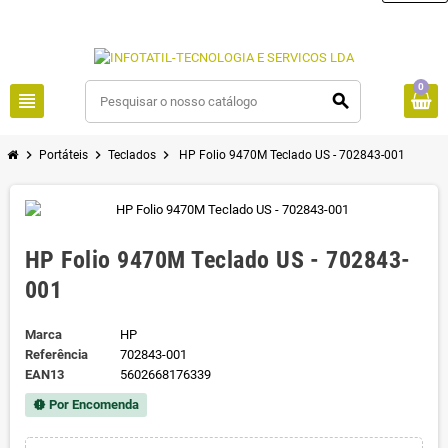
0
view_headline
search
chevron_right
chevron_right
chevron_right
Portáteis
Teclados
HP Folio 9470M Teclado US - 702843-001
HP Folio 9470M Teclado US - 702843-
001
Marca
HP
Referência
702843-001
EAN13
5602668176339
Por Encomenda
new_releases