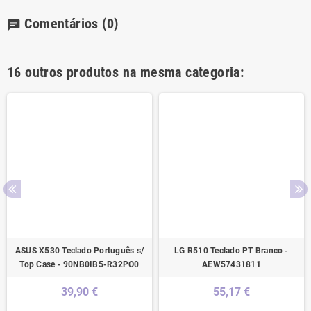
Comentários
(0)
chat
16 outros produtos na mesma categoria:
ASUS X530 Teclado Português s/
LG R510 Teclado PT Branco -
Top Case - 90NB0IB5-R32PO0
AEW57431811
39,90 €
55,17 €