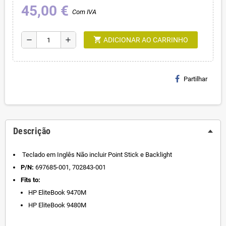
45,00 €
Com IVA
shopping_cart
remove
add
ADICIONAR AO CARRINHO
Partilhar
Descrição
Teclado em Inglês Não incluir Point Stick e Backlight
P/N:
697685-001, 702843-001
Fits to:
HP EliteBook 9470M
HP EliteBook 9480M