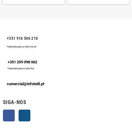
+351 916 506 210
*chamada para a rede móvel
+351 259 098 062
*chamada para a rede fixa
comercial@infotatil.pt
SIGA-NOS
Facebook
Instagram