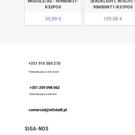
MODULE/AS - 90NB0B31-
(BACKLIGHT, W/SCP) 
€
R32PO0
90NB0NT1-R31PO0
55,00 €
159,00 €
+351 916 506 210
*chamada para a rede móvel
+351 259 098 062
*chamada para a rede fixa
comercial@infotatil.pt
SIGA-NOS