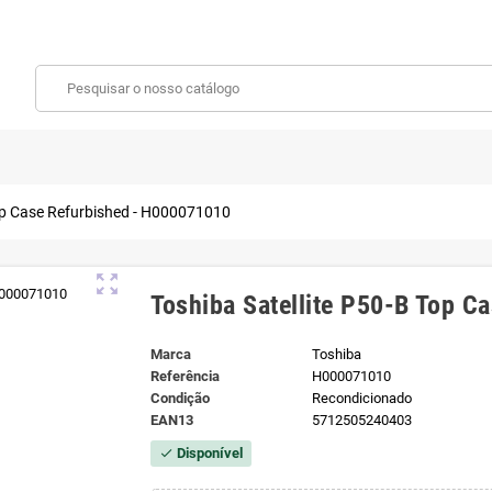
Top Case Refurbished - H000071010
zoom_out_map
Toshiba Satellite P50-B Top C
Marca
Toshiba
Referência
H000071010
Condição
Recondicionado
EAN13
5712505240403
Disponível
check