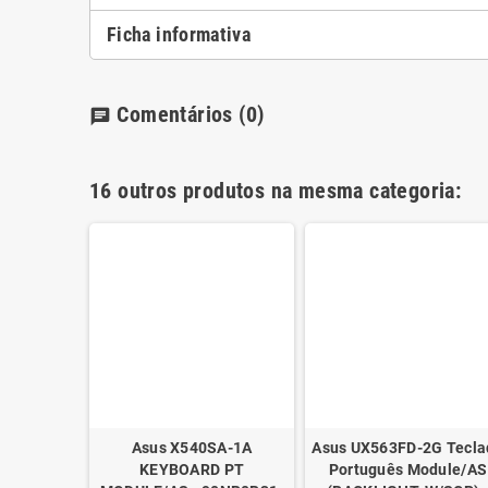
Ficha informativa
Comentários
(0)
chat
16 outros produtos na mesma categoria:
 6460B
Asus X540SA-1A
Asus UX563FD-2G Tecla
41834-131
KEYBOARD PT
Português Module/AS