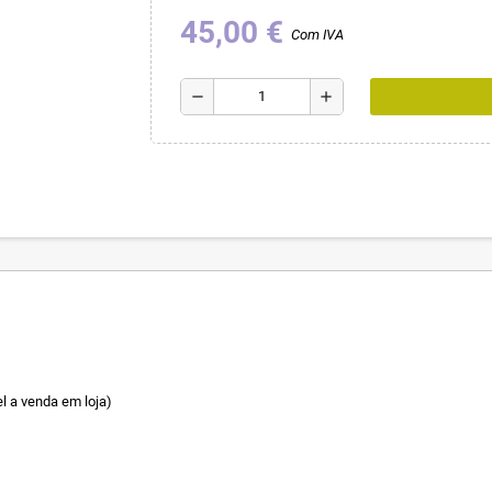
45,00 €
Com IVA
remove
add
l a venda em loja)