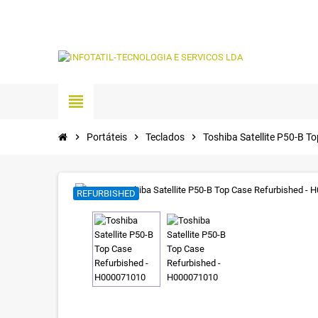
view_headline
chevron_right
Portáteis
chevron_right
Teclados
chevron_right
Toshiba Satellite P50-B 
REFURBISHED