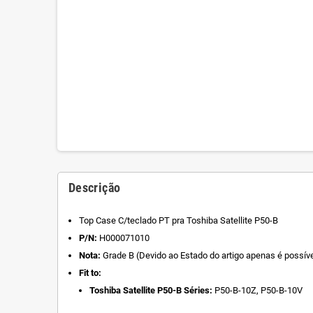
Descrição
Top Case C/teclado PT pra Toshiba Satellite P50-B
P/N:
H000071010
Nota:
Grade B (Devido ao Estado do artigo apenas é possíve
Fit to:
Toshiba Satellite P50-B Séries:
P50-B-10Z, P50-B-10V