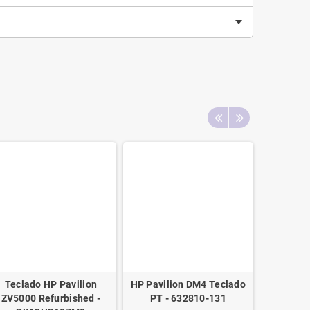
Teclado HP Pavilion
HP Pavilion DM4 Teclado
HP Pavili
ZV5000 Refurbished -
PT - 632810-131
PT, top c