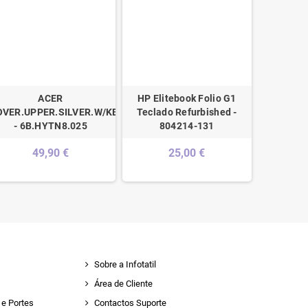
ACER
HP Elitebook Folio G1
Acer A
OVER.UPPER.SILVER.W/KB.PORTUGUESE
Teclado Refurbished -
Teclado 
- 6B.HYTN8.025
804214-131
49,90 €
25,00 €
Sobre a Infotatil
Área de Cliente
e Portes
Contactos Suporte