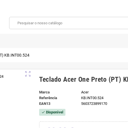
PT) KB.INT00.524
zoom_out_map
Teclado Acer One Preto (PT) 
Marca
Acer
Referência
KB.INT00.524
EAN13
5603723899170
Disponível
check