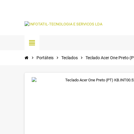
view_headline
chevron_right
Portáteis
chevron_right
Teclados
chevron_right
Teclado Acer One Preto (