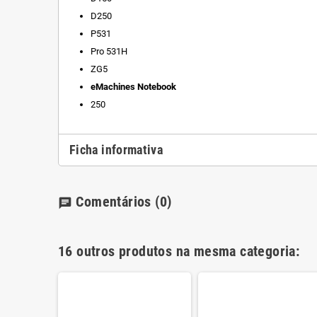
D250
P531
Pro 531H
ZG5
eMachines Notebook
250
Ficha informativa
Comentários
(0)
chat
16 outros produtos na mesma categoria: