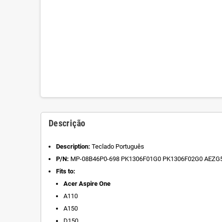
Descrição
Description:
Teclado Português
P/N:
MP-08B46P0-698 PK1306F01G0 PK1306F02G0 AEZG5
Fits to:
Acer Aspire One
A110
A150
D150