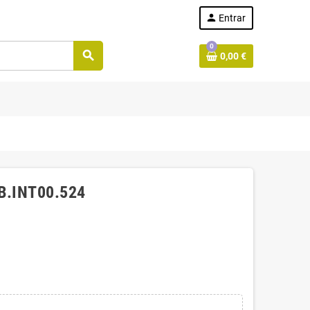
person
Entrar
0
search
0,00 €
KB.INT00.524