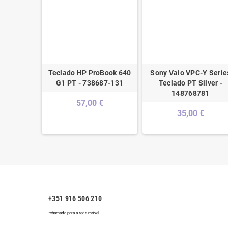
EN 15-DC
Teclado HP ProBook 640
Sony Vaio VPC-Y Serie
gon Red
G1 PT - 738687-131
Teclado PT Silver -
L24369-131
148768781
57,00 €
 €
35,00 €
+351 916 506 210
*chamada para a rede móvel