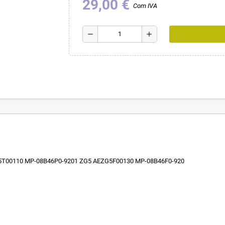
29,00 €
Com IVA
remove
add
T00110 MP-08B46P0-9201 ZG5 AEZG5F00130 MP-08B46F0-920