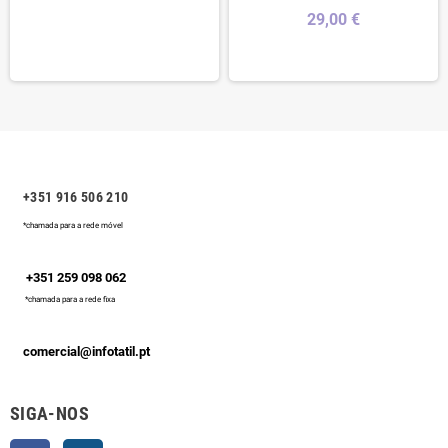
29,00 €
+351 916 506 210
*chamada para a rede móvel
+351 259 098 062
*chamada para a rede fixa
comercial@infotatil.pt
SIGA-NOS