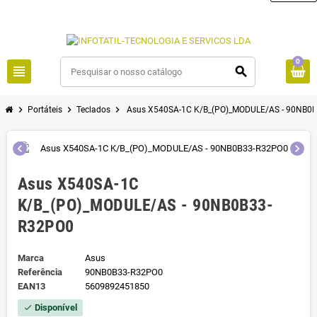
0
view_headline
search
chevron_right
chevron_right
chevron_right
Portáteis
Teclados
Asus X540SA-1C K/B_(PO)_MODULE/AS - 90NB0
chevron_left
chevron_right
Asus X540SA-1C
K/B_(PO)_MODULE/AS - 90NB0B33-
R32PO0
Marca
Asus
Referência
90NB0B33-R32PO0
EAN13
5609892451850
Disponível
check