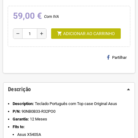
59,00 €
Com IVA
shopping_cart
remove
add
ADICIONAR AO CARRINHO
Partilhar
Descrição
Description:
Teclado Português com Top case Original Asus
P/N:
90NB0B33-R32PO0
Garantia:
12 Meses
Fits to:
Asus X540SA