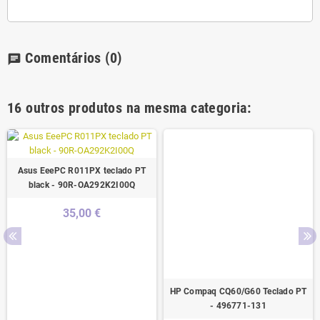
Comentários
(0)
chat
16 outros produtos na mesma categoria:
Asus EeePC R011PX teclado PT
black - 90R-OA292K2I00Q
35,00 €
HP Compaq CQ60/G60 Teclado PT
- 496771-131