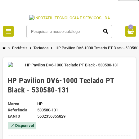
0
view_headline
search
chevron_right
chevron_right
chevron_right
Portáteis
Teclados
HP Pavilion DV6-1000 Teclado PT Black - 530580
HP Pavilion DV6-1000 Teclado PT
Black - 530580-131
Marca
HP
Referência
530580-131
EAN13
5602356855829
Disponível
check