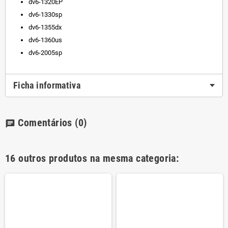
dv6-1320EP
dv6-1330sp
dv6-1355dx
dv6-1360us
dv6-2005sp
Ficha informativa
Comentários
(0)
chat
16 outros produtos na mesma categoria: