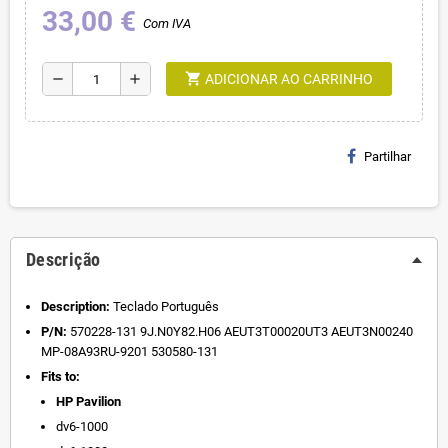
33,00 €
Com IVA
shopping_cart
remove
add
ADICIONAR AO CARRINHO
Partilhar
Descrição
Description:
Teclado Português
P/N:
570228-131 9J.N0Y82.H06 AEUT3T00020UT3 AEUT3N00240
MP-08A93RU-9201 530580-131
Fits to:
HP Pavilion
dv6-1000