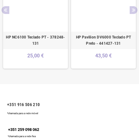
HP NC6100 Teclado PT - 378248-
HP Pavilion DV6000 Teclado PT
131
Preto - 441427-131
25,00 €
43,50 €
+351 916 506 210
*chamada para a rede móvel
+351 259 098 062
*chamada para a rede fixa