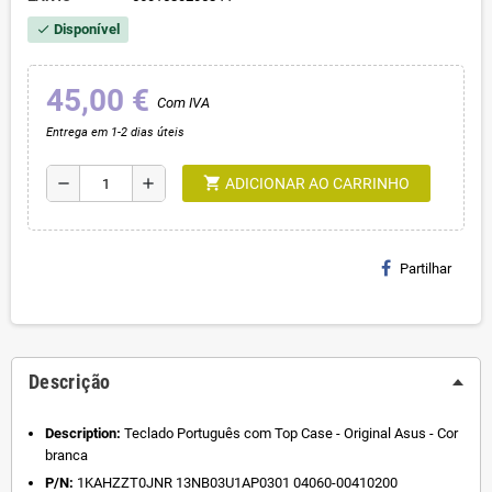
Disponível
check
45,00 €
Com IVA
Entrega em 1-2 dias úteis
shopping_cart
remove
add
ADICIONAR AO CARRINHO
Partilhar
Descrição
Description:
Teclado Português com Top Case - Original Asus - Cor
branca
P/N:
1KAHZZT0JNR 13NB03U1AP0301 04060-00410200