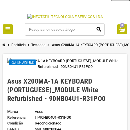
0
view_headline
search
chevron_right
chevron_right
chevron_right
Portáteis
Teclados
Asus X200MA-1A KEYBOARD (PORTUGUESE)_MODU
REFURBISHED
Asus X200MA-1A KEYBOARD
(PORTUGUESE)_MODULE White
Refurbished - 90NB04U1-R31PO0
Marca
Asus
Referência
IT-90NB04U1-R31PO0
Condição
Recondicionado
EAN13
5601580205844