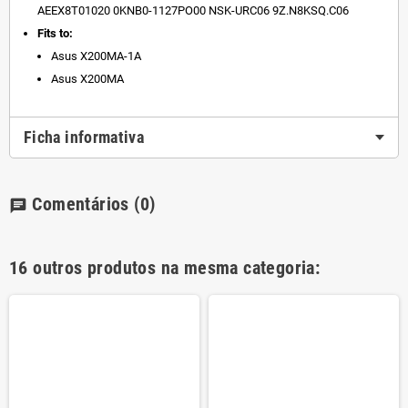
AEEX8T01020 0KNB0-1127PO00 NSK-URC06 9Z.N8KSQ.C06
Fits to:
Asus
X200MA-1A
Asus X200MA
Ficha informativa
Comentários
(0)
chat
16 outros produtos na mesma categoria: