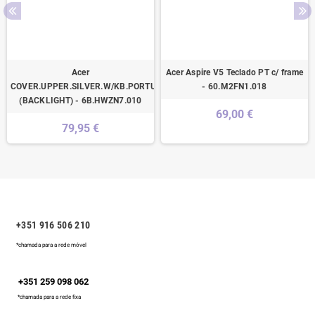
Acer
Acer Aspire V5 Teclado PT c/ frame
COVER.UPPER.SILVER.W/KB.PORTUGUESE
- 60.M2FN1.018
(BACKLIGHT) - 6B.HWZN7.010
69,00 €
79,95 €
+351 916 506 210
*chamada para a rede móvel
+351 259 098 062
*chamada para a rede fixa