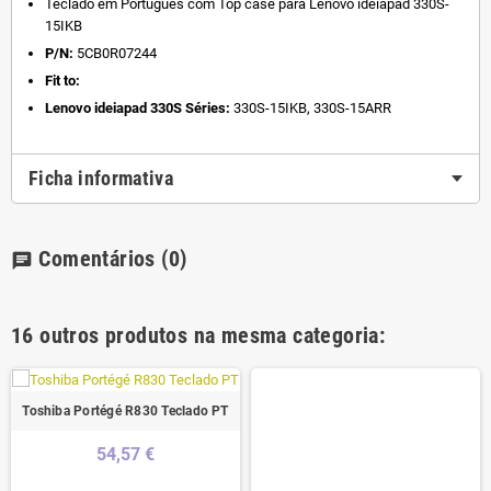
Teclado em Português com Top case para Lenovo ideiapad 330S-
15IKB
P/N:
5CB0R07244
Fit to:
Lenovo ideiapad 330S Séries:
330S-15IKB, 330S-15ARR
Ficha informativa
Comentários
(0)
chat
16 outros produtos na mesma categoria:
Toshiba Portégé R830 Teclado PT
54,57 €