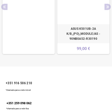
ASUS K501UB-2A
K/B_(PO)_MODULE/AS -
90NB0A52-R30190
99,00 €
+351 916 506 210
*chamada para a rede móvel
+351 259 098 062
*chamada para a rede fixa