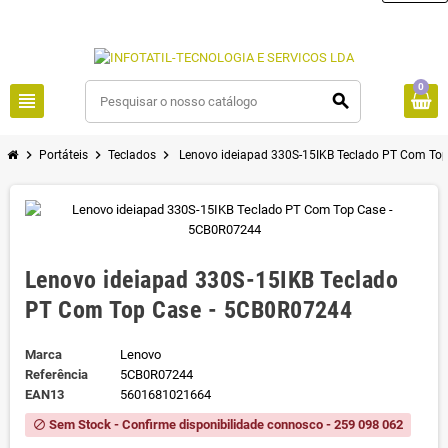
0
view_headline
search
chevron_right
chevron_right
chevron_right
Portáteis
Teclados
Lenovo ideiapad 330S-15IKB Teclado PT Com To
Lenovo ideiapad 330S-15IKB Teclado
PT Com Top Case - 5CB0R07244
Marca
Lenovo
Referência
5CB0R07244
EAN13
5601681021664
Sem Stock - Confirme disponibilidade connosco - 259 098 062
block