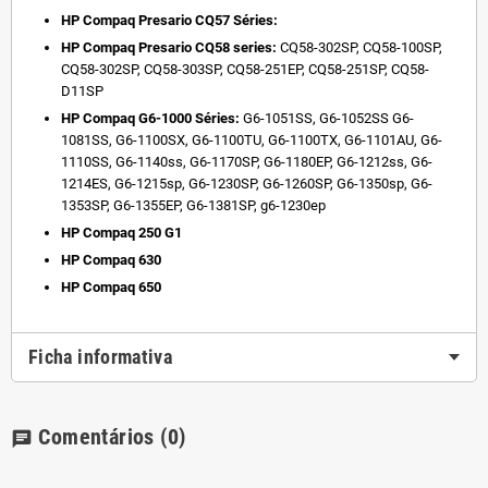
HP Compaq Presario CQ57 Séries:
HP Compaq Presario CQ58 series:
CQ58-302SP, CQ58-100SP,
CQ58-302SP, CQ58-303SP, CQ58-251EP, CQ58-251SP, CQ58-
D11SP
HP Compaq G6-1000 Séries:
G6-1051SS, G6-1052SS G6-
1081SS, G6-1100SX, G6-1100TU, G6-1100TX, G6-1101AU, G6-
1110SS, G6-1140ss, G6-1170SP, G6-1180EP, G6-1212ss, G6-
1214ES, G6-1215sp, G6-1230SP, G6-1260SP, G6-1350sp, G6-
1353SP, G6-1355EP, G6-1381SP, g6-1230ep
HP Compaq 250 G1
HP Compaq 630
HP Compaq 650
Ficha informativa
Comentários
(0)
chat