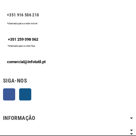
+351 916 506 210
*chamada para a rede móvel
+351 259 098 062
*chamada para a rede fixa
comercial@infotatil.pt
SIGA-NOS
Facebook
Instagram
INFORMAÇÃO