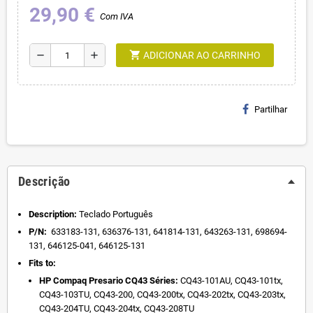
29,90 €
Com IVA
shopping_cart
remove
add
ADICIONAR AO CARRINHO
Partilhar
Descrição
Description:
Teclado Português
P/N:
633183-131, 636376-131, 641814-131, 643263-131, 698694-
131, 646125-041, 646125-131
Fits to:
HP Compaq Presario CQ43 Séries:
CQ43-101AU, CQ43-101tx,
CQ43-103TU, CQ43-200, CQ43-200tx, CQ43-202tx, CQ43-203tx,
CQ43-204TU, CQ43-204tx, CQ43-208TU