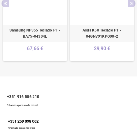
Samsung NP355 Teclado PT -
Asus K50 Teclado PT -
BA75-04304L
04GNV91KPO00-2
67,66 €
29,90 €
+351 916 506 210
*chamada para a rede móvel
+351 259 098 062
*chamada para a rede fixa