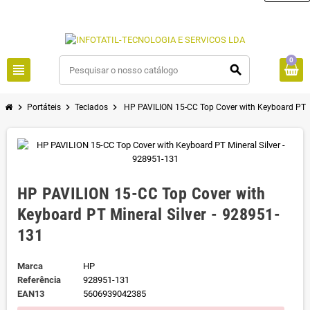
0
view_headline
search
chevron_right
chevron_right
chevron_right
Portáteis
Teclados
HP PAVILION 15-CC Top Cover with Keyboard PT M
HP PAVILION 15-CC Top Cover with
Keyboard PT Mineral Silver - 928951-
131
Marca
HP
Referência
928951-131
EAN13
5606939042385