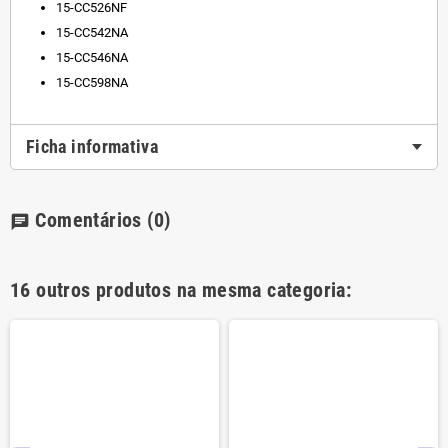
15-CC526NF
15-CC542NA
15-CC546NA
15-CC598N
A
Ficha informativa
Comentários
(0)
chat
16 outros produtos na mesma categoria: