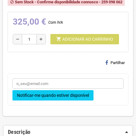
Sem Stock - Confirme disponibilidade connosco - 259 098 062
block
325,00 €
Com IVA
shopping_cart
remove
add
ADICIONAR AO CARRINHO
Partilhar
Notificar-me quando estiver disponível
Descrição