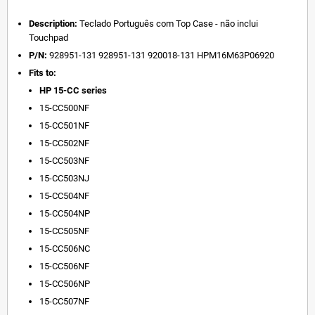
Description:
Teclado Português com Top Case - não inclui
Touchpad
P/N:
928951-131 928951-131 920018-131 HPM16M63P06920
Fits to:
HP
15-CC series
15-CC500NF
15-CC501NF
15-CC502NF
15-CC503NF
1
5-CC503NJ
15-CC504NF
15-CC504NP
15-CC505NF
15-CC506NC
15-CC506NF
15-CC506NP
15-CC507NF