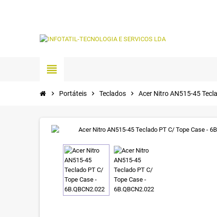
view_headline
chevron_right
Portáteis
chevron_right
Teclados
chevron_right
Acer Nitro AN515-45 Tecl