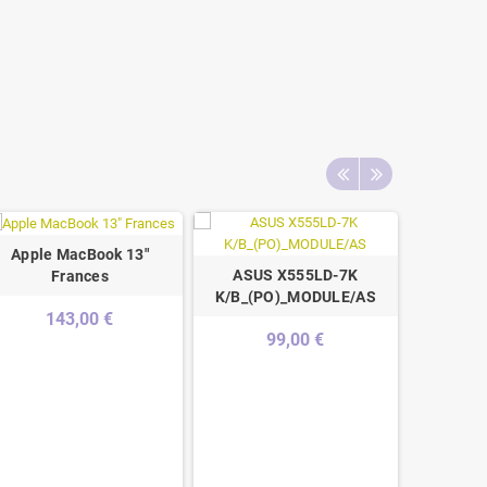
Apple MacBook 13"
ASUS X555LD-7K
Frances
K/B_(PO)_MODULE/AS
143,00 €
99,00 €
HP 15-d0
Top Cas