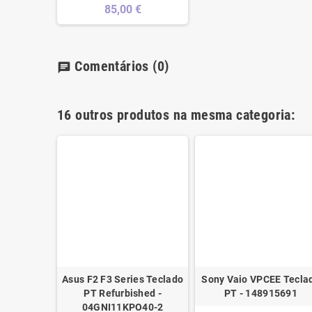
85,00 €
Comentários
(0)
chat
16 outros produtos na mesma categoria:
4 Teclado
€
Asus F2 F3 Series Teclado
Sony Vaio VPCEE Tecla
PT Refurbished -
PT - 148915691
04GNI11KPO40-2