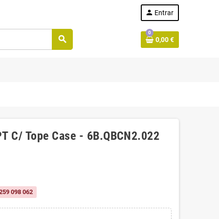
person
Entrar
0
search
0,00 €
PT C/ Tope Case - 6B.QBCN2.022
259 098 062