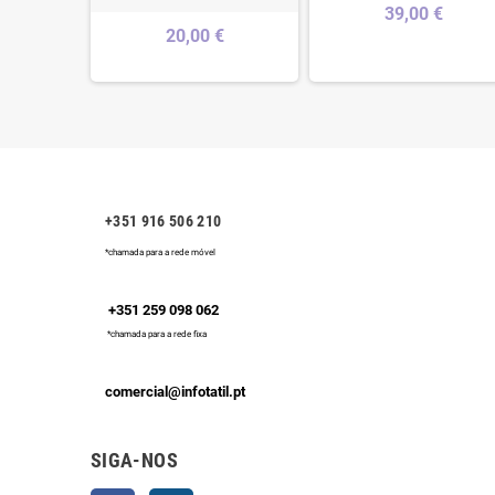
39,00 €
20,00 €
+351 916 506 210
*chamada para a rede móvel
+351 259 098 062
*chamada para a rede fixa
comercial@infotatil.pt
SIGA-NOS