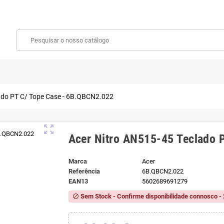
ado PT C/ Tope Case - 6B.QBCN2.022
zoom_out_map
Acer Nitro AN515-45 Teclado 
Marca
Acer
Referência
6B.QBCN2.022
EAN13
5602689691279
Sem Stock - Confirme disponibilidade connosco - 
block