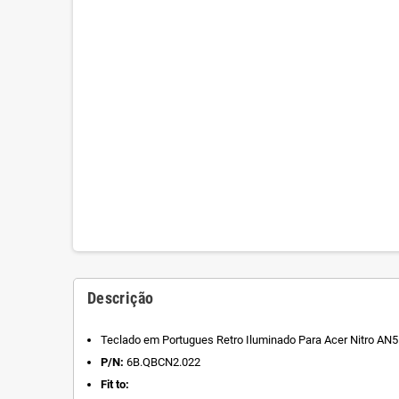
Descrição
Teclado em Portugues Retro Iluminado Para Acer Nitro AN
P/N:
6B.QBCN2.022
Fit to: