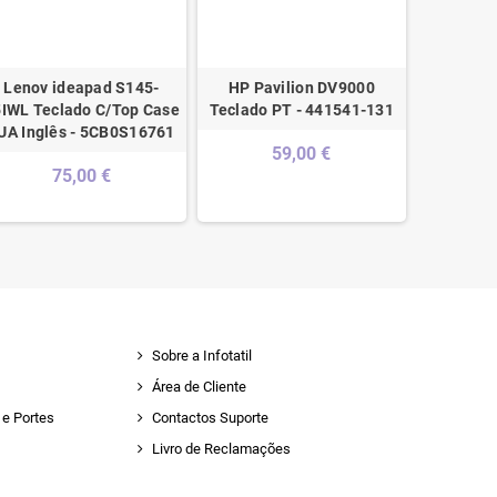
Lenov ideapad S145-
HP Pavilion DV9000
HP 450 G
IWL Teclado C/Top Case
Teclado PT - 441541-131
Top C
UA Inglês - 5CB0S16761
M2
59,00 €
75,00 €
1
Sobre a Infotatil
Área de Cliente
e Portes
Contactos Suporte
Livro de Reclamações