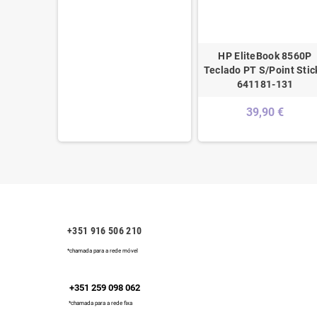
do PT s/
HP EliteBook 8560P
/Silver -
Teclado PT S/Point Stick
131
641181-131
€
39,90 €
+351 916 506 210
*chamada para a rede móvel
+351 259 098 062
*chamada para a rede fixa