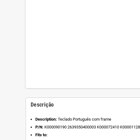
Descrição
Description:
Teclado Português com frame
P/N:
K000090190 2639350400003 K000072410 K000011
Fits to: