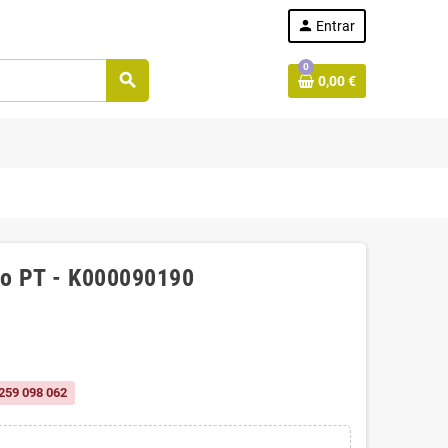
person
Entrar
0
search
0,00 €
ado PT - K000090190
259 098 062