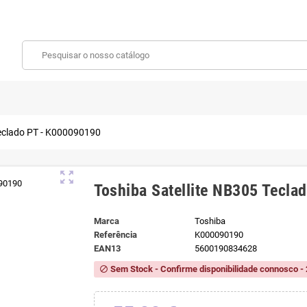
Teclado PT - K000090190
zoom_out_map
Toshiba Satellite NB305 Tecl
Marca
Toshiba
Referência
K000090190
EAN13
5600190834628
Sem Stock - Confirme disponibilidade connosco - 
block