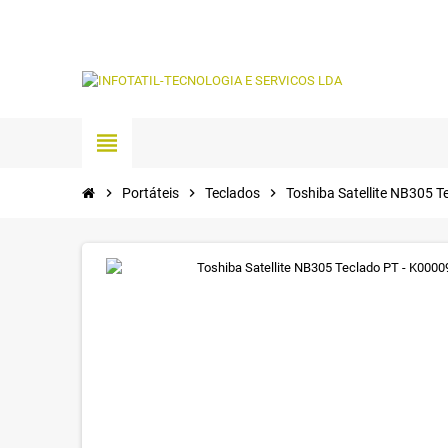
view_headline
chevron_right
Portáteis
chevron_right
Teclados
chevron_right
Toshiba Satellite NB305 