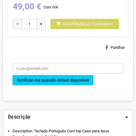
49,00 €
Com IVA
shopping_cart
remove
add
ADICIONAR AO CARRINHO
Partilhar
Notificar-me quando estiver disponível
Descrição
Description: Teclado Português Com top Case para Asus