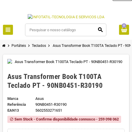
0
view_headline
search
chevron_right
chevron_right
chevron_right
Portáteis
Teclados
Asus Transformer Book T100TA Teclado PT - 90
Asus Transformer Book T100TA
Teclado PT - 90NB0451-R30190
Marca
Asus
Referência
90NB0451-R30190
EAN13
5602553271651
Sem Stock - Confirme disponibilidade connosco - 259 098 062
block