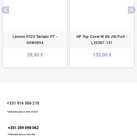
Lenovo E520 Teclado PT -
HP Top Cover W Kb Jtb Port -
04W0894
L20387-131
38,90 €
135,00 €
+351 916 506 210
*chamada para a rede móvel
+351 259 098 062
*chamada para a rede fixa