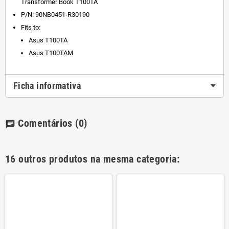
Transformer Book T100TA
P/N: 90NB0451-R30190
Fits to:
Asus T100TA
Asus T100TAM
Ficha informativa
Comentários
(0)
chat
16 outros produtos na mesma categoria: