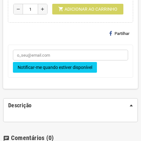
shopping_cart
remove
add
ADICIONAR AO CARRINHO
Partilhar
Notificar-me quando estiver disponível
Descrição
Comentários
(0)
chat