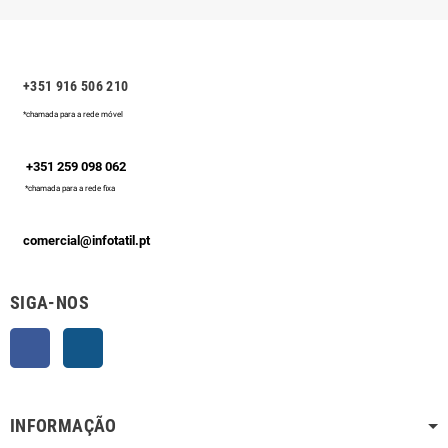
+351 916 506 210
*chamada para a rede móvel
+351 259 098 062
*chamada para a rede fixa
comercial@infotatil.pt
SIGA-NOS
Facebook
Instagram
INFORMAÇÃO