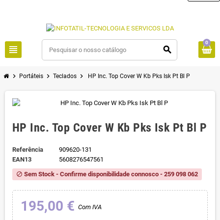
0
view_headline
search
chevron_right
chevron_right
chevron_right
Portáteis
Teclados
HP Inc. Top Cover W Kb Pks Isk Pt Bl P
HP Inc. Top Cover W Kb Pks Isk Pt Bl P
Referência
909620-131
EAN13
5608276547561
Sem Stock - Confirme disponibilidade connosco - 259 098 062
block
195,00 €
Com IVA