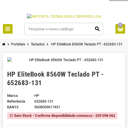
0
view_headline
search
chevron_right
chevron_right
chevron_right
Portáteis
Teclados
HP EliteBook 8560W Teclado PT - 652683-131
HP EliteBook 8560W Teclado PT -
652683-131
Marca
HP
Referência
652683-131
EAN13
5608009617431
Sem Stock - Confirme disponibilidade connosco - 259 098 062
block