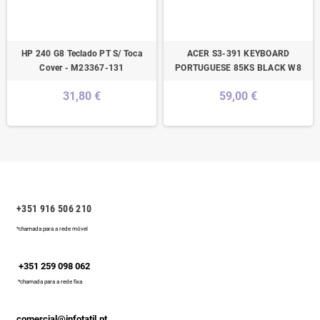
HP 240 G8 Teclado PT S/ Toca
ACER S3-391 KEYBOARD
Cover - M23367-131
PORTUGUESE 85KS BLACK W8
31,80 €
59,00 €
+351 916 506 210
*chamada para a rede móvel
+351 259 098 062
*chamada para a rede fixa
comercial@infotatil.pt