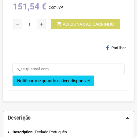
151,54 €
Com IVA
shopping_cart
remove
add
ADICIONAR AO CARRINHO
Partilhar
Notificar-me quando estiver disponível
Descrição
Description:
Teclado Português