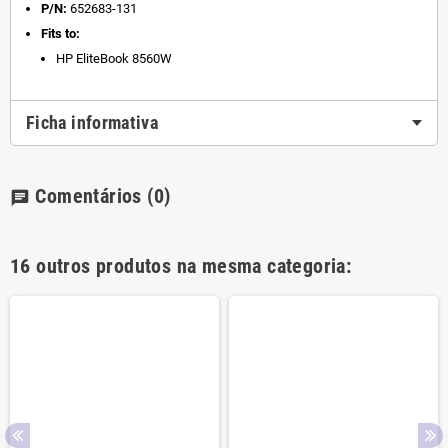
P/N:
652683-131
Fits to:
HP EliteBook 8560W
Ficha informativa
Comentários
(0)
chat
16 outros produtos na mesma categoria: