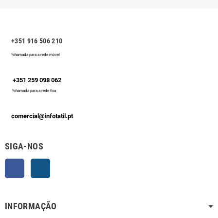
+351 916 506 210
*chamada para a rede móvel
+351 259 098 062
*chamada para a rede fixa
comercial@infotatil.pt
SIGA-NOS
Facebook
Instagram
INFORMAÇÃO