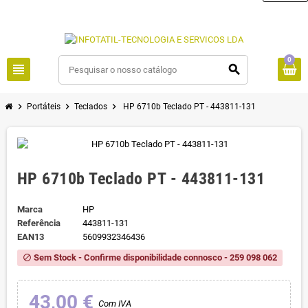
0
view_headline
search
chevron_right
chevron_right
chevron_right
Portáteis
Teclados
HP 6710b Teclado PT - 443811-131
HP 6710b Teclado PT - 443811-131
Marca
HP
Referência
443811-131
EAN13
5609932346436
Sem Stock - Confirme disponibilidade connosco - 259 098 062
block
43,00 €
Com IVA