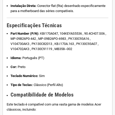
Instalação Direta:
Conector flat (fita) desenhado especificamente
para a motherboard das séries compatíveis.
Especificações Técnicas
Part Number (P/N):
KBI170A047, 104KEYAS5536 , 90.4CH07.S06 ,
MP-09B26P0-442 , MP-09B26PO-6983 , PK130C93A16 ,
V104730AK3 , PK130C82013 , KB.I170A.163 , PK130C93A07 ,
V104702AK3 , PK130C91119 , MB358--002
Idioma:
Português (PT)
Cor:
Preto
Teclado Numérico:
Sim
Tipo de Teclas:
Clássico (Perfil Alto)
Compatibilidade de Modelos
Este teclado é compatível com uma vasta gama de modelos Acer
clássicos, incluindo: