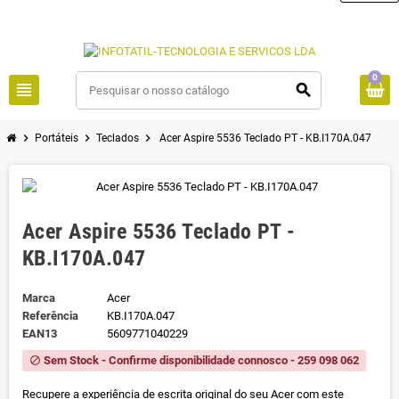
0
view_headline
search
chevron_right
chevron_right
chevron_right
Portáteis
Teclados
Acer Aspire 5536 Teclado PT - KB.I170A.047
Acer Aspire 5536 Teclado PT -
KB.I170A.047
Marca
Acer
Referência
KB.I170A.047
EAN13
5609771040229
Sem Stock - Confirme disponibilidade connosco - 259 098 062
block
Recupere a experiência de escrita original do seu Acer com este