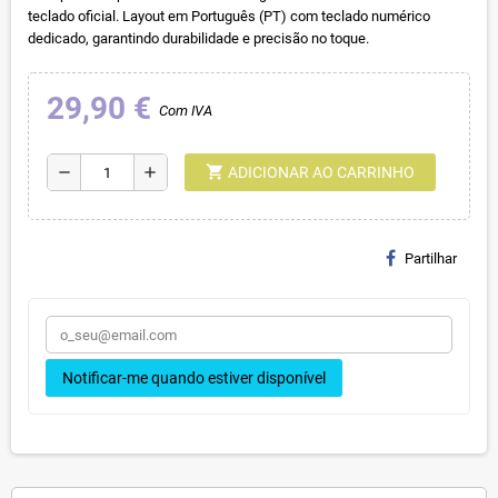
teclado oficial. Layout em Português (PT) com teclado numérico
dedicado, garantindo durabilidade e precisão no toque.
29,90 €
Com IVA
shopping_cart
remove
add
ADICIONAR AO CARRINHO
Partilhar
Notificar-me quando estiver disponível