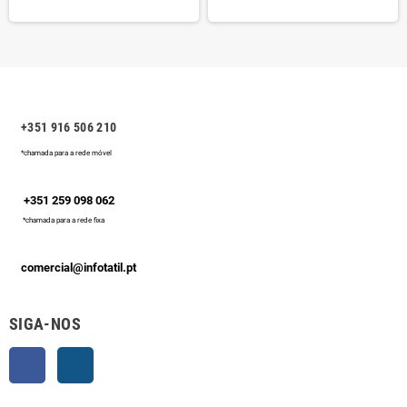
+351 916 506 210
*chamada para a rede móvel
+351 259 098 062
*chamada para a rede fixa
comercial@infotatil.pt
SIGA-NOS
Facebook
Instagram