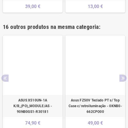
39,00 €
13,00 €
16 outros produtos na mesma categoria:
ASUS X510UN-1A
Asus FZ50V Teclado PT s/ Top
K/B_(PO)_MODULE/AS -
Case c/ retroiluminação - 0KNB0-
90NB0GS1-R30181
662CPO00
74,90 €
49,00 €