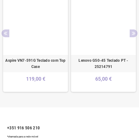
Aspire VN7-591G Teclado com Top
Lenovo G50-45 Teclado PT -
Case
25214791
119,00 €
65,00 €
+351 916 506 210
*chamada para a rede móvel