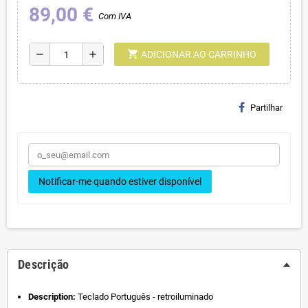
89,00 €
Com IVA
shopping_cart
remove
add
ADICIONAR AO CARRINHO
Partilhar
Notificar-me quando estiver disponível
Descrição
Description:
Teclado Português - retroiluminado