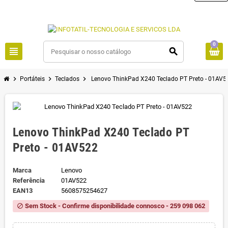
0
view_headline
search
chevron_right
chevron_right
chevron_right
Portáteis
Teclados
Lenovo ThinkPad X240 Teclado PT Preto - 01AV5
Lenovo ThinkPad X240 Teclado PT
Preto - 01AV522
Marca
Lenovo
Referência
01AV522
EAN13
5608575254627
Sem Stock - Confirme disponibilidade connosco - 259 098 062
block