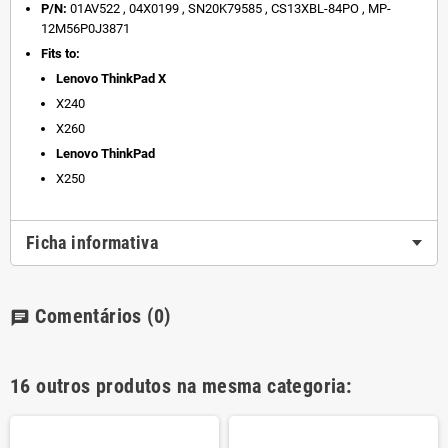
P/N:
01AV522 , 04X0199 , SN20K79585 , CS13XBL-84PO , MP-
12M56P0J3871
Fits to:
Lenovo ThinkPad X
X240
X260
Lenovo ThinkPad
X250
Ficha informativa
Comentários
(0)
chat
16 outros produtos na mesma categoria: