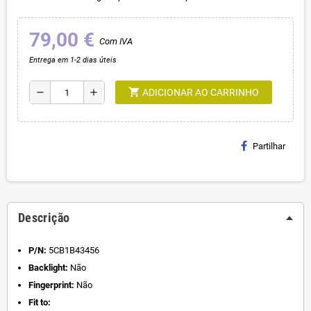
79,00 €
Com IVA
Entrega em 1-2 dias úteis
shopping_cart
remove
add
ADICIONAR AO CARRINHO
Partilhar
Descrição
P/N:
5CB1B43456
Backlight:
Não
Fingerprint:
Não
Fit to: