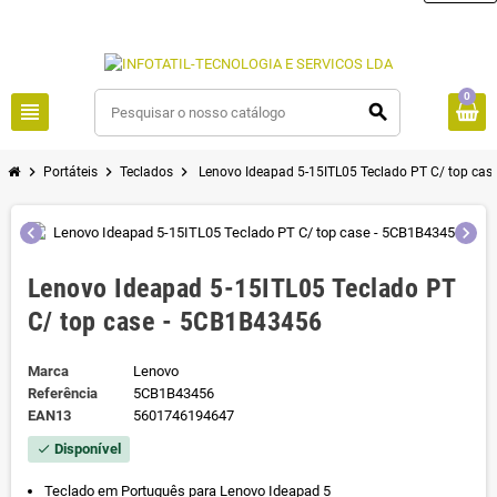
0
view_headline
search
chevron_right
chevron_right
chevron_right
Portáteis
Teclados
Lenovo Ideapad 5-15ITL05 Teclado PT C/ top ca
chevron_left
chevron_right
Lenovo Ideapad 5-15ITL05 Teclado PT
C/ top case - 5CB1B43456
Marca
Lenovo
Referência
5CB1B43456
EAN13
5601746194647
Disponível
check
Teclado em Português para Lenovo Ideapad 5