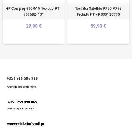
HP Compaq 610/615 Teclado PT -
Toshiba Satellite P750 P755
539682-131
Teclado PT - K000120990
29,90 €
59,90 €
+351 916 506 210
*chamada para a rede móvel
+351 259 098 062
*chamada para a rede fixa
comercial@infotatil.pt