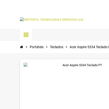
view_headline
chevron_right
Portáteis
chevron_right
Teclados
chevron_right
Acer Aspire 5334 Teclado