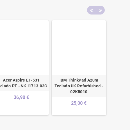
Acer Aspire E1-531
IBM ThinkPad A20m
Asus
clado PT - NK.I1713.03C
Teclado UK Refurbished -
K/B_(PO
02K5010
90NB
36,90 €
Reco
25,00 €