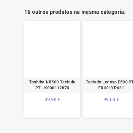
16 outros produtos na mesma categoria:
ad 320-
Toshiba NB500 Teclado
Teclado Lenovo E590 PT
PT C/ Top
PT - K000112870
FRU01YP621
N86476
39,90 €
99,00 €
€