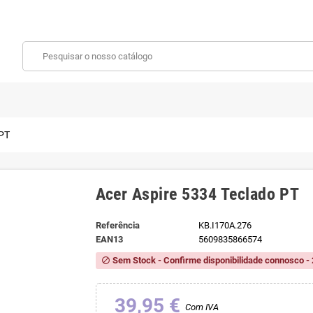
 PT
Acer Aspire 5334 Teclado PT
Referência
KB.I170A.276
EAN13
5609835866574
Sem Stock - Confirme disponibilidade connosco - 
block
39,95 €
Com IVA