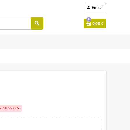
person
Entrar
0
search
0,00 €
259 098 062