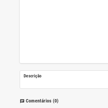
Descrição
Comentários
(0)
chat