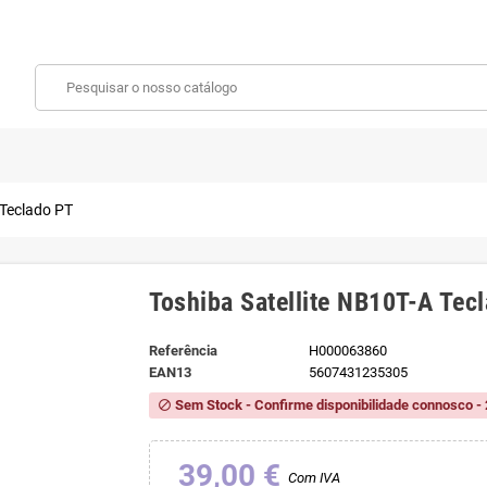
 Teclado PT
Toshiba Satellite NB10T-A Tec
Referência
H000063860
EAN13
5607431235305
Sem Stock - Confirme disponibilidade connosco - 
block
39,00 €
Com IVA