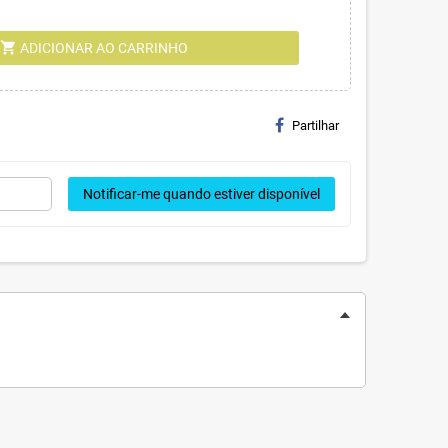
shopping_cart
ADICIONAR AO CARRINHO
Partilhar
Notificar-me quando estiver disponível