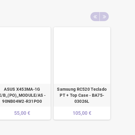
ASUS X453MA-1G
Samsung RC520 Teclado
Sony VP
K/B_(PO)_MODULE/AS -
PT + Top Case - BA75-
Black
90NB04W2-R31PO0
03026L
55,00 €
105,00 €