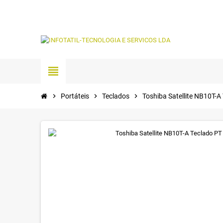
view_headline
chevron_right
Portáteis
chevron_right
Teclados
chevron_right
Toshiba Satellite NB10T-A