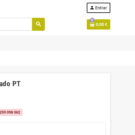
person
Entrar
0
search
0,00 €
lado PT
259 098 062