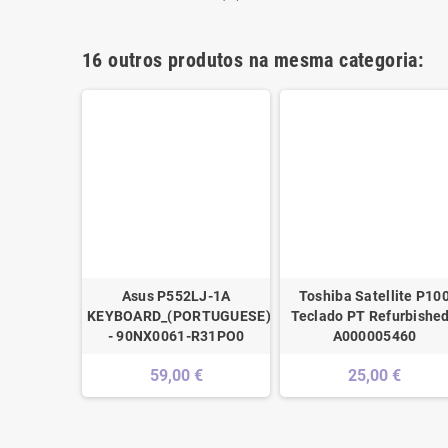
16 outros produtos na mesma categoria:
ães (PT)
Asus P552LJ-1A
Toshiba Satellite P10
KEYBOARD_(PORTUGUESE)_MODULE
Teclado PT Refurbished
€
- 90NX0061-R31PO0
A000005460
59,00 €
25,00 €