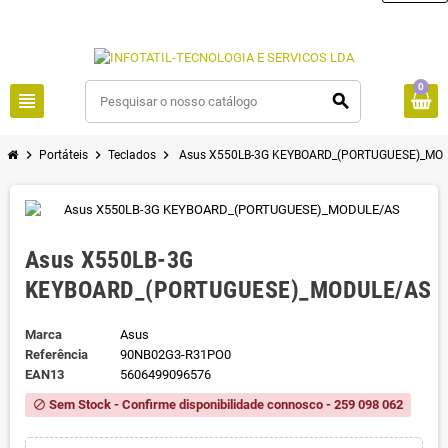
0
view_headline
search
chevron_right
chevron_right
chevron_right
Portáteis
Teclados
Asus X550LB-3G KEYBOARD_(PORTUGUESE)_MO
Asus X550LB-3G
KEYBOARD_(PORTUGUESE)_MODULE/AS
Marca
Asus
Referência
90NB02G3-R31PO0
EAN13
5606499096576
Sem Stock - Confirme disponibilidade connosco - 259 098 062
block