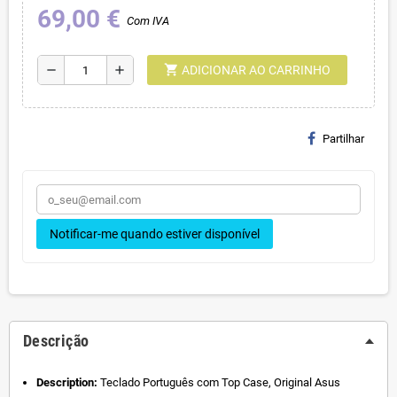
69,00 €
Com IVA
shopping_cart
remove
add
ADICIONAR AO CARRINHO
Partilhar
Notificar-me quando estiver disponível
Descrição
Description:
Teclado Português com Top Case, Original Asus