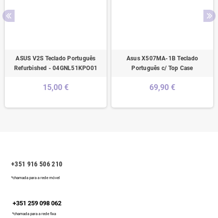
ASUS V2S Teclado Português
Asus X507MA-1B Teclado
Refurbished - 04GNL51KPO01
Português c/ Top Case
15,00 €
69,90 €
+351 916 506 210
*chamada para a rede móvel
+351 259 098 062
*chamada para a rede fixa