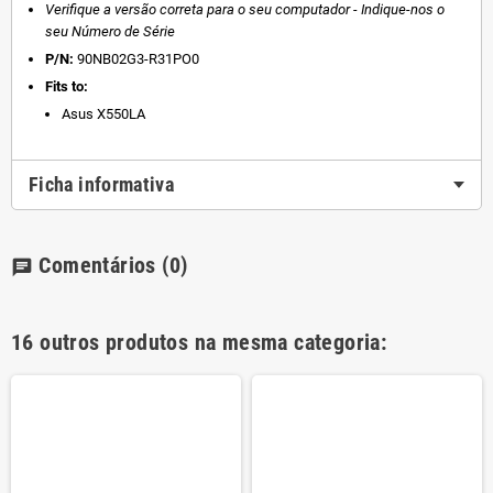
Verifique a versão correta para o seu computador - Indique-nos o
seu Número de Série
P/N:
90NB02G3-R31PO0
Fits to:
Asus X550LA
Ficha informativa
Comentários
(0)
chat
16 outros produtos na mesma categoria: