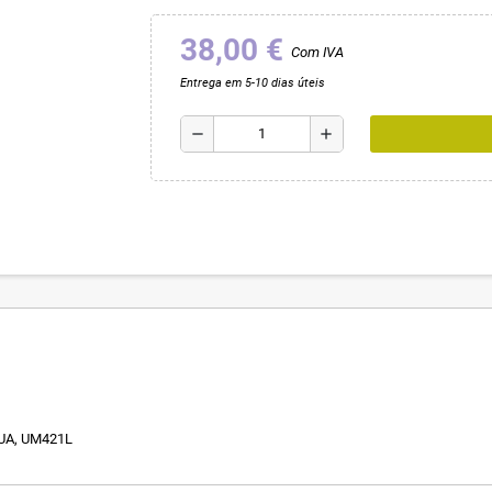
38,00 €
Com IVA
Entrega em 5-10 dias úteis
remove
add
UA, UM421L