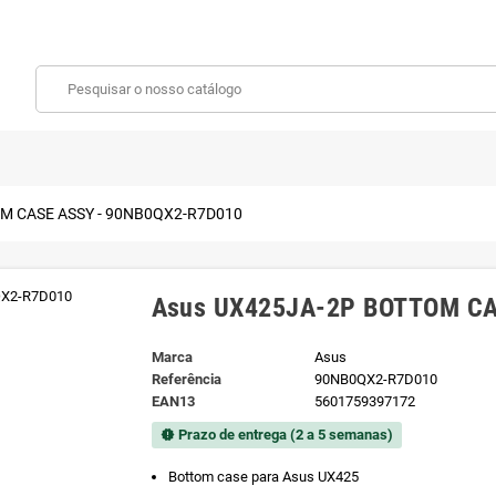
M CASE ASSY - 90NB0QX2-R7D010
Asus UX425JA-2P BOTTOM CA
Marca
Asus
Referência
90NB0QX2-R7D010
EAN13
5601759397172
Prazo de entrega (2 a 5 semanas)
new_releases
Bottom case para Asus UX425