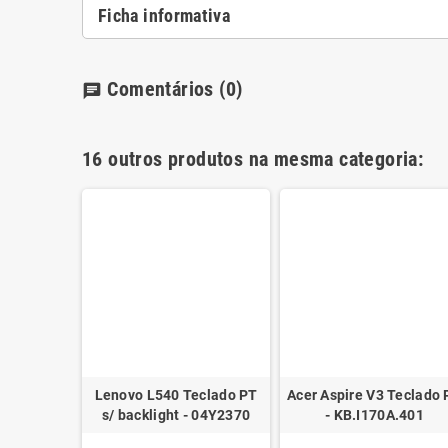
Ficha informativa
Comentários
(0)
chat
16 outros produtos na mesma categoria:
V8-1000
Lenovo L540 Teclado PT
Acer Aspire V3 Teclado 
80271-131
s/ backlight - 04Y2370
- KB.I170A.401