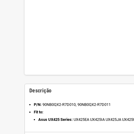
Descrição
P/N:
90NB0QX2-R7D010, 90NB0QX2-R7D011
Fit to:
Asus UX425 Series:
UX425EA UX425IA UX425JA UX425