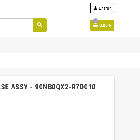
person
Entrar
0
search
0,00 €
SE ASSY - 90NB0QX2-R7D010