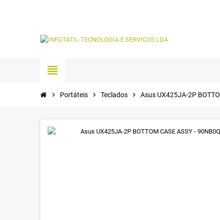
view_headline
chevron_right
Portáteis
chevron_right
Teclados
chevron_right
Asus UX425JA-2P BOTTO