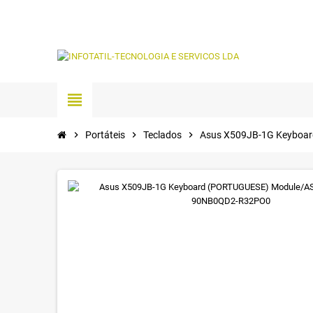
view_headline
chevron_right
Portáteis
chevron_right
Teclados
chevron_right
Asus X509JB-1G Keyboa