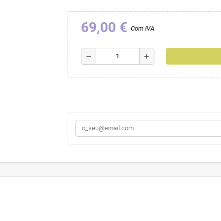
69,00 €
Com IVA
remove
add