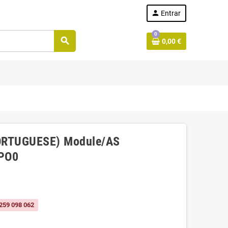
person
Entrar
0
search
0,00 €
ORTUGUESE) Module/AS
2PO0
259 098 062