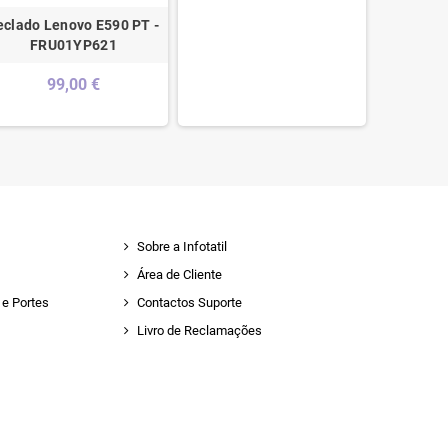
eclado Lenovo E590 PT -
Sony Tec
FRU01YP621
Top Cas
99,00 €
Sobre a Infotatil
Área de Cliente
e Portes
Contactos Suporte
Livro de Reclamações