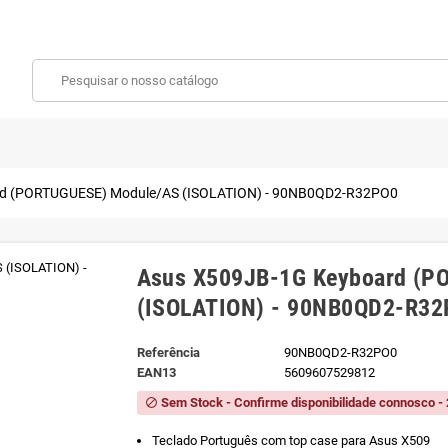
rd (PORTUGUESE) Module/AS (ISOLATION) - 90NB0QD2-R32PO0
Asus X509JB-1G Keyboard (P
(ISOLATION) - 90NB0QD2-R3
Referência
90NB0QD2-R32PO0
EAN13
5609607529812
Sem Stock - Confirme disponibilidade connosco - 
block
Teclado Português com top case para Asus X509