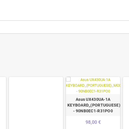
Asus UX430UA-1A
KEYBOARD_(PORTUGUESE)_MO
- 90NB0EC1-R31PO0
98,00 €