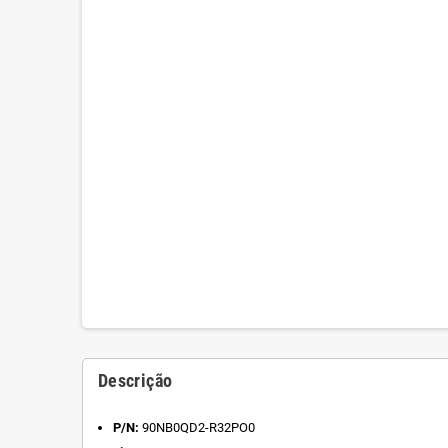
Descrição
P/N:
90NB0QD2-R32PO0