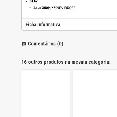
Fit to:
Asus X509:
X509FA, F509FB
Ficha informativa
Comentários
(0)
chat
16 outros produtos na mesma categoria:
VW-1B
RTUGUESE)_MODULE/AS