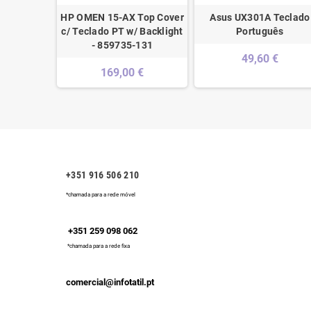
HP OMEN 15-AX Top Cover
Asus UX301A Teclado
c/ Teclado PT w/ Backlight
Português
- 859735-131
49,60 €
169,00 €
+351 916 506 210
*chamada para a rede móvel
+351 259 098 062
*chamada para a rede fixa
comercial@infotatil.pt