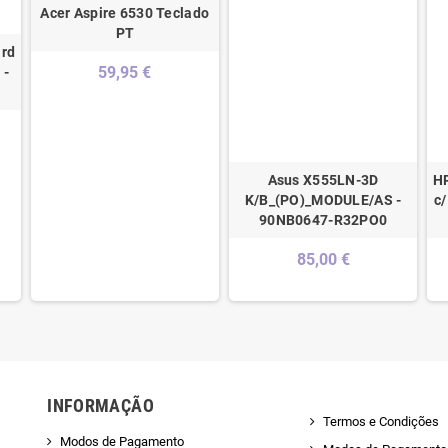
Acer Aspire 6530 Teclado
PT
rd
59,95 €
 -
Asus X555LN-3D
H
K/B_(PO)_MODULE/AS -
c/
90NB0647-R32PO0
85,00 €
INFORMAÇÃO
Termos e Condições
Modos de Pagamento