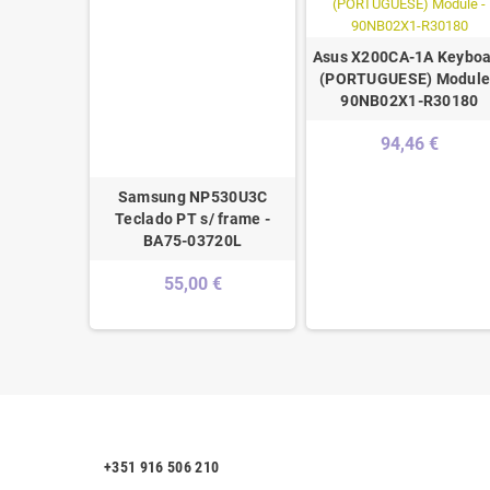
Asus X200CA-1A Keyboa
(PORTUGUESE) Module
90NB02X1-R30180
94,46 €
Teclado
Samsung NP530U3C
ês
Teclado PT s/ frame -
BA75-03720L
€
55,00 €
+351 916 506 210