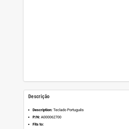
Descrição
Description:
Teclado Português
P/N:
A000062700
Fits to: