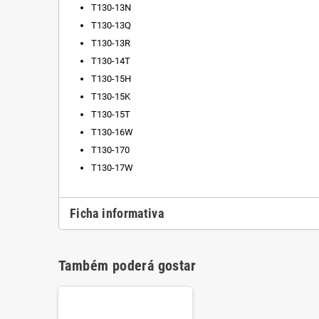
T130-13N
T130-13Q
T130-13R
T130-14T
T130-15H
T130-15K
T130-15T
T130-16W
T130-170
T130-17W
Ficha informativa
Também poderá gostar