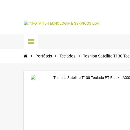
view_headline
chevron_right
Portáteis
chevron_right
Teclados
chevron_right
Toshiba Satellite T130 Te