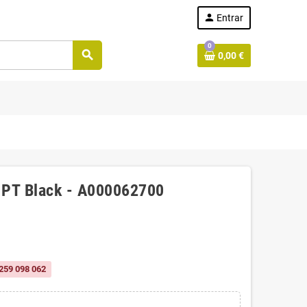
person
Entrar
0
search
0,00 €
o PT Black - A000062700
259 098 062