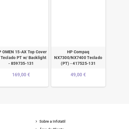
P OMEN 15-AX Top Cover
HP Compaq
Asus
 Teclado PT w/ Backlight
NX7300/NX7400 Teclado
Keyboar
- 859735-131
(PT) - 417525-131
Module/
169,00 €
49,00 €
Sobre a Infotatil