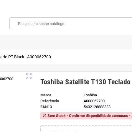
clado PT Black - A000062700
zoom_out_map
Toshiba Satellite T130 Teclad
Marca
Toshiba
Referência
A000062700
EAN13
5602128888338
Sem Stock - Confirme disponibilidade connosco - 
block