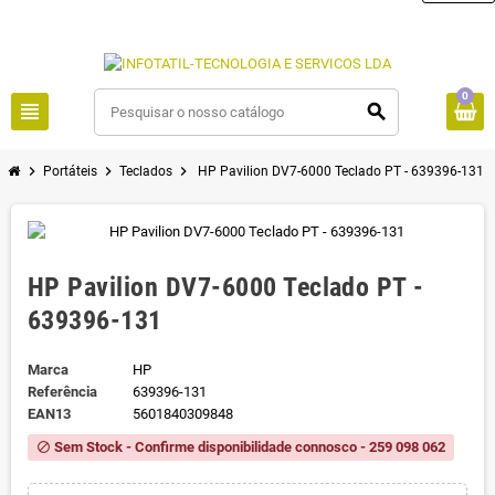
0
view_headline
search
chevron_right
chevron_right
chevron_right
Portáteis
Teclados
HP Pavilion DV7-6000 Teclado PT - 639396-131
HP Pavilion DV7-6000 Teclado PT -
639396-131
Marca
HP
Referência
639396-131
EAN13
5601840309848
Sem Stock - Confirme disponibilidade connosco - 259 098 062
block