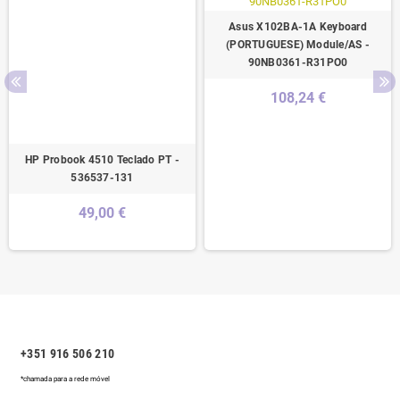
Asus X102BA-1A Keyboard
(PORTUGUESE) Module/AS -
90NB0361-R31PO0
108,24 €
HP Probook 4510 Teclado PT -
536537-131
49,00 €
+351 916 506 210
*chamada para a rede móvel