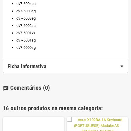
dv7-6004ea
dv7-6003sg
dv7-6003eg
dv7-6002sa
dv7-6001xx
dv7-6001sg
dv7-6000sg
Ficha informativa
Comentários
(0)
chat
16 outros produtos na mesma categoria: