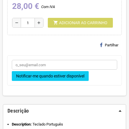
28,00 €
Com IVA
shopping_cart
remove
add
ADICIONAR AO CARRINHO
Partilhar
Notificar-me quando estiver disponível
Descrição
Description:
Teclado Português