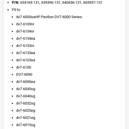
P/N:
634169-131, 639396-131, 640436-131, 665937-131
Fit to:
dv7-6000saHP Pavilion DV7-6000 Series:
dv7-6169nr
dv7-6154nr
dv7-6154ea
dv7-6153nr
dv7-6153ea
dv7-6103ea
dv7-6100
DV7-6090
dv7-6050ea
dv7-6045sg
dv7-6040sg
dv7-6032sg
dv7-6025eg
dv7-6021eg
dv7-6015sg