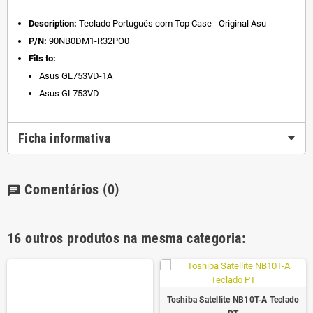
Description:
Teclado Português com Top Case - Original Asu
P/N:
90NB0DM1-R32PO0
Fits to:
Asus GL753VD-1A
Asus GL753VD
Ficha informativa
Comentários
(0)
chat
16 outros produtos na mesma categoria:
Toshiba Satellite NB10T-A Teclado