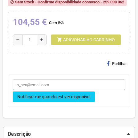
Sem Stock - Confirme disponibilidade connosco - 259 098 062
block
104,55 €
Com IVA
shopping_cart
remove
add
ADICIONAR AO CARRINHO
Partilhar
Notificar-me quando estiver disponível
Descrição