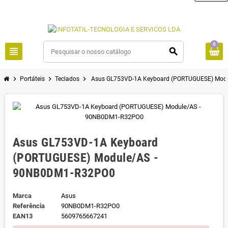
0
view_headline
search
chevron_right
chevron_right
chevron_right
Portáteis
Teclados
Asus GL753VD-1A Keyboard (PORTUGUESE) Mod
Asus GL753VD-1A Keyboard
(PORTUGUESE) Module/AS -
90NB0DM1-R32PO0
Marca
Asus
Referência
90NB0DM1-R32PO0
EAN13
5609765667241