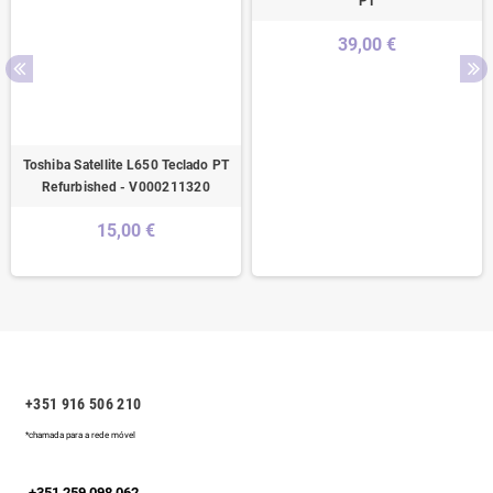
PT
39,00 €
Toshiba Satellite L650 Teclado PT
Refurbished - V000211320
15,00 €
+351 916 506 210
*chamada para a rede móvel
+351 259 098 062