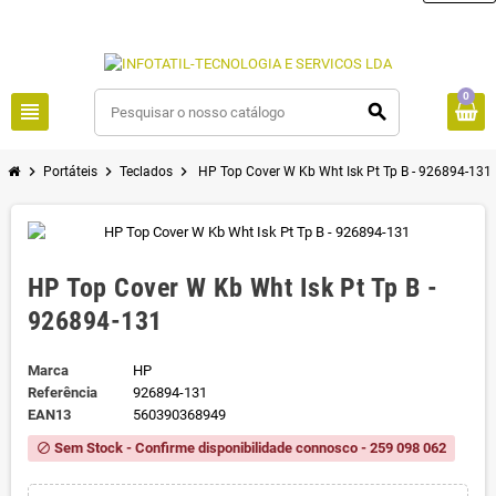
0
view_headline
search
chevron_right
chevron_right
chevron_right
Portáteis
Teclados
HP Top Cover W Kb Wht Isk Pt Tp B - 926894-131
HP Top Cover W Kb Wht Isk Pt Tp B -
926894-131
Marca
HP
Referência
926894-131
EAN13
560390368949
Sem Stock - Confirme disponibilidade connosco - 259 098 062
block