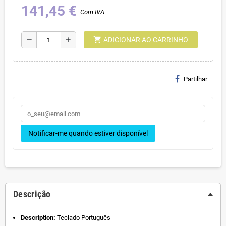
141,45 €
Com IVA
shopping_cart
remove
add
ADICIONAR AO CARRINHO
Partilhar
Notificar-me quando estiver disponível
Descrição
Description:
Teclado Português