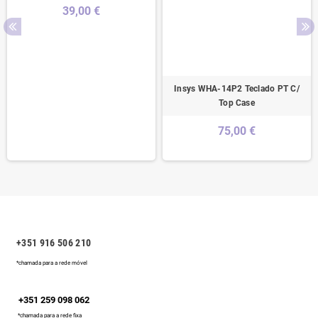
39,00 €
Insys WHA-14P2 Teclado PT C/
Top Case
75,00 €
+351 916 506 210
*chamada para a rede móvel
+351 259 098 062
*chamada para a rede fixa