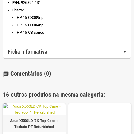
P/N:
926894-131
Fits to:
HP 15-CB009np
HP 15-CB004np
HP 15-CB series
Ficha informativa
Comentários
(0)
chat
16 outros produtos na mesma categoria:
Asus X550LD-7K Top Case +
Teclado PT Refurbished