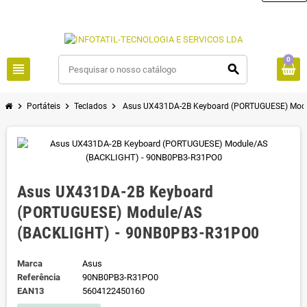
0
view_headline
search
chevron_right
chevron_right
chevron_right
Portáteis
Teclados
Asus UX431DA-2B Keyboard (PORTUGUESE) Mod
Asus UX431DA-2B Keyboard
(PORTUGUESE) Module/AS
(BACKLIGHT) - 90NB0PB3-R31PO0
Marca
Asus
Referência
90NB0PB3-R31PO0
EAN13
5604122450160