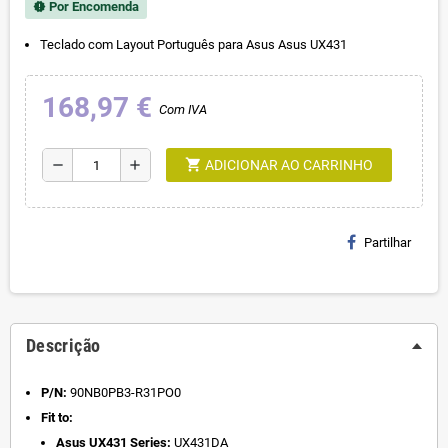
Por Encomenda
new_releases
Teclado com Layout Português para Asus Asus UX431
168,97 €
Com IVA
shopping_cart
remove
add
ADICIONAR AO CARRINHO
Partilhar
Descrição
P/N:
90NB0PB3-R31PO0
Fit to:
Asus UX431 Series:
UX431DA