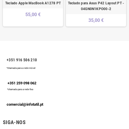
Teclado Apple MacBook A1278 PT
Teclado para Asus P42 Layout PT -
04GN0N1KPO00-2
55,00 €
35,00 €
+351 916 506 210
*chamada para a rede móvel
+351 259 098 062
*chamada para a rede fixa
comercial@infotatil.pt
SIGA-NOS