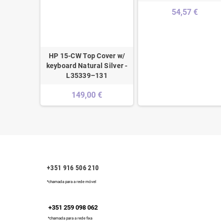
54,57 €
HP 15-CW Top Cover w/
keyboard Natural Silver -
L35339–131
149,00 €
+351 916 506 210
*chamada para a rede móvel
+351 259 098 062
*chamada para a rede fixa