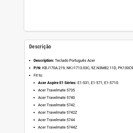
Descrição
Description:
Teclado Português Acer
P/N:
KB.I170A.219, NK.I1713.03C, 9Z.N3M82.11D, PK130
Fit to:
Acer Aspire E1 Séries:
E1-531, E1-571, E1-571G
Acer Travelmate 5735
Acer Travelmate 5740
Acer Travelmate 5742
Acer Travelmate 5742Z
Acer Travelmate 5744
Acer Travelmate 5744Z