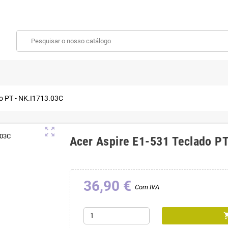
do PT - NK.I1713.03C
zoom_out_map
Acer Aspire E1-531 Teclado P
36,90 €
Com IVA
shoppin