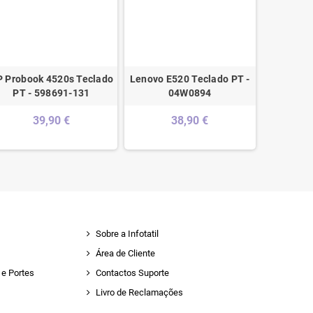
 Probook 4520s Teclado
Lenovo E520 Teclado PT -
Asus
PT - 598691-131
04W0894
Teclado 
90NB
39,90 €
38,90 €
1
Sobre a Infotatil
Área de Cliente
e Portes
Contactos Suporte
Livro de Reclamações