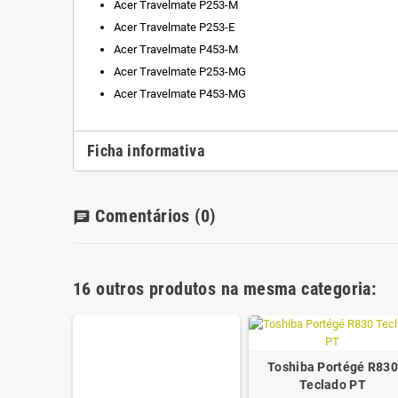
Acer Travelmate P253-M
Acer Travelmate P253-E
Acer Travelmate P453-M
Acer Travelmate P253-MG
Acer Travelmate P453-MG
Ficha informativa
Comentários
(0)
chat
16 outros produtos na mesma categoria:
Toshiba Portégé R830
Teclado PT