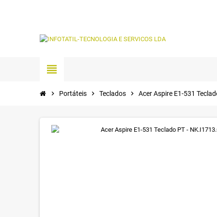
view_headline
chevron_right
Portáteis
chevron_right
Teclados
chevron_right
Acer Aspire E1-531 Tecla