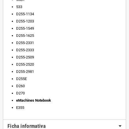
533
D255-1134
D255-1203
D255-1549
D255-1625
D255-2331
D255-2333
D255-2509
D255-2520
D255-2981
D255E
D260
D270
eMachines Notebook
E355
Ficha informativa