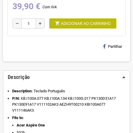
39,90 €
Com IVA
shopping_cart
remove
add
ADICIONAR AO CARRINHO
Partilhar
Descrição
Description:
Teclado Português
P/N:
KB.I100A.077 KB.I100A.134 KB.I100G.017 PK130D31A17
PK130E91A17 V111102AK3 AEZH9T00210 KBI100A077
V111146AK3
Fits to:
Acer Aspire One
532h