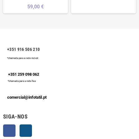
59,00 €
+351 916 506 210
*chamada para a rede móvel
+351 259 098 062
*chamada para a rede fixa
comercial@infotatil.pt
SIGA-NOS
Facebook
Instagram