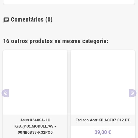
Comentários
(0)
chat
16 outros produtos na mesma categoria:
Asus X540SA-1C
Teclado Acer KB.ACF07.012 PT
K/B_(PO)_MODULE/AS -
39,00 €
90NB0B33-R32PO0