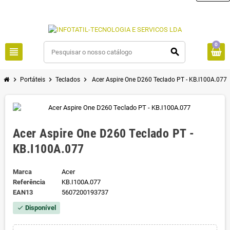
0
view_headline
search
chevron_right
chevron_right
chevron_right
Portáteis
Teclados
Acer Aspire One D260 Teclado PT - KB.I100A.077
Acer Aspire One D260 Teclado PT -
KB.I100A.077
Marca
Acer
Referência
KB.I100A.077
EAN13
5607200193737
Disponível
check