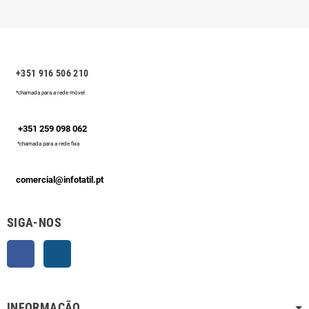
+351 916 506 210
*chamada para a rede móvel
+351 259 098 062
*chamada para a rede fixa
comercial@infotatil.pt
SIGA-NOS
Facebook
Instagram
INFORMAÇÃO