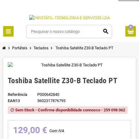
0
view_headline
search
chevron_right
chevron_right
chevron_right
Portáteis
Teclados
Toshiba Satellite Z30-B Teclado PT
Toshiba Satellite Z30-B Teclado PT
Referência
P000642840
EAN13
5602317876795
Sem Stock - Confirme disponibilidade connosco - 259 098 062
block
129,00 €
Com IVA