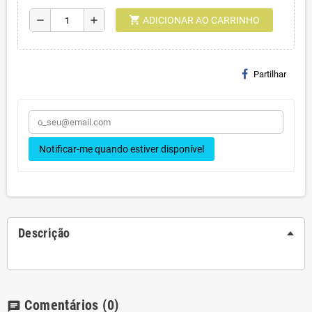
shopping_cart
remove
add
ADICIONAR AO CARRINHO
Partilhar
Notificar-me quando estiver disponível
Descrição
Comentários
(0)
chat