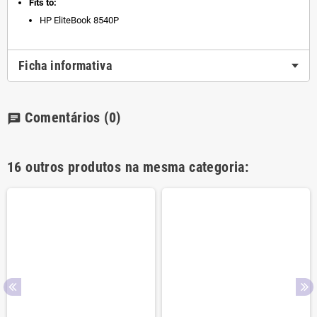
Fits to:
HP EliteBook
8540P
Ficha informativa
Comentários
(0)
chat
16 outros produtos na mesma categoria: