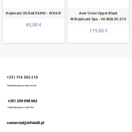
Keyboard US Dell E6400 - WX4JF
Acer Cover Upper Black
W/Keyboard Spa - 60.MQLN1.010
65,00 €
119,00 €
+351 916 506 210
*chamada para a rede móvel
+351 259 098 062
*chamada para a rede fixa
comercial@infotatil.pt