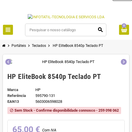
0
view_headline
search
chevron_right
chevron_right
chevron_right
Portáteis
Teclados
HP EliteBook 8540p Teclado PT
chevron_left
chevron_right
HP EliteBook 8540p Teclado PT
Marca
HP
Referência
595790-131
EAN13
5603006598028
Sem Stock - Confirme disponibilidade connosco - 259 098 062
block
65,00 €
Com IVA