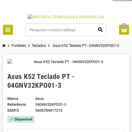
0
view_headline
search
chevron_right
chevron_right
chevron_right
Portáteis
Teclados
Asus K52 Teclado PT - 04GNV32KPO01-3
Asus K52 Teclado PT -
04GNV32KPO01-3
Marca
Asus
Referência
04GNV32KPO01-3
EAN13
5606784417215
Disponível
check