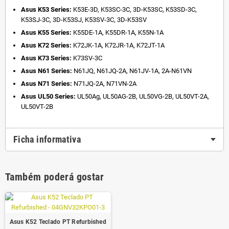
Asus K53 Series:
K53E-3D, K53SC-3C, 3D-K53SC, K53SD-3C,
K53SJ-3C, 3D-K53SJ, K53SV-3C, 3D-K53SV
Asus K55 Series:
K55DE-1A, K55DR-1A, K55N-1A
Asus K72 Series:
K72JK-1A, K72JR-1A, K72JT-1A
Asus K73 Series:
K73SV-3C
Asus N61 Series:
N61JQ, N61JQ-2A, N61JV-1A, 2A-N61VN
Asus N71 Series:
N71JQ-2A, N71VN-2A
Asus UL50 Series:
UL50Ag, UL50AG-2B, UL50VG-2B, UL50VT-2A,
UL50VT-2B
Ficha informativa
Também poderá gostar
Asus K52 Teclado PT Refurbished