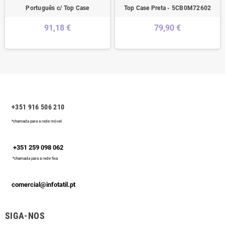
Português c/ Top Case
Top Case Preta - 5CB0M72602
91,18 €
79,90 €
+351 916 506 210
*chamada para a rede móvel
+351 259 098 062
*chamada para a rede fixa
comercial@infotatil.pt
SIGA-NOS