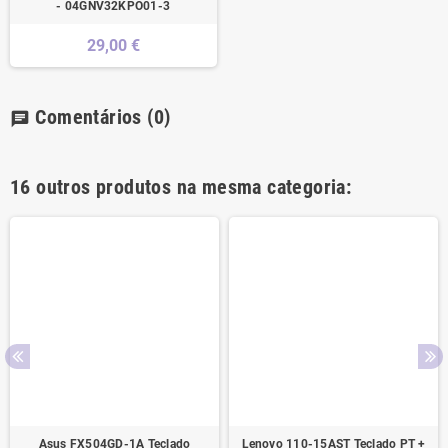
- 04GNV32KPO01-3
29,00 €
Comentários
(0)
chat
16 outros produtos na mesma categoria:
Asus FX504GD-1A Teclado
Lenovo 110-15AST Teclado PT +