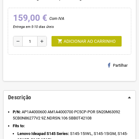
159,00 €
Com IVA
Entrega em 5-10 dias úteis
shopping_cart
remove
add
ADICIONAR AO CARRINHO
Partilhar
Descrição
P/N:
AP1A4000600 AM1A4000700 PC5CP-POR SN20M63092
5CB0N86277V2 9Z.NDRSN.106 SBB0T42108
Fits to:
Lenovo Ideapad S145 Series:
S145-15IWL, S145-15IGM, S145-