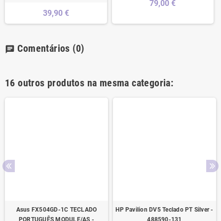
79,00 €
39,90 €
Comentários
(0)
chat
16 outros produtos na mesma categoria:
Asus FX504GD-1C TECLADO
HP Pavilion DV5 Teclado PT Silver -
PORTUGUÊS MODULE/AS -
488590-131