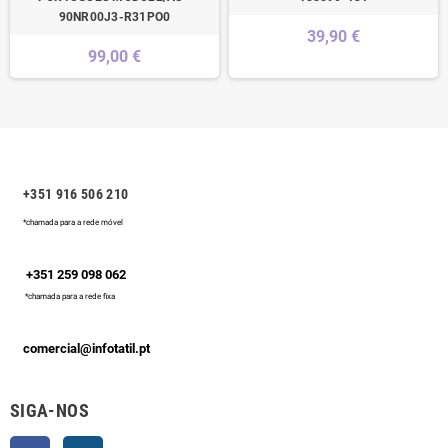
90NR00J3-R31PO0
39,90 €
99,00 €
+351 916 506 210
*chamada para a rede móvel
+351 259 098 062
*chamada para a rede fixa
comercial@infotatil.pt
SIGA-NOS
Facebook
Instagram