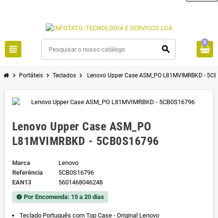
0
view_headline
search
chevron_right
chevron_right
chevron_right
Portáteis
Teclados
Lenovo Upper Case ASM_PO L81MVIMRBKD - 5C
Lenovo Upper Case ASM_PO
L81MVIMRBKD - 5CB0S16796
Marca
Lenovo
Referência
5CB0S16796
EAN13
5601468046248
Por Encomenda: 15 a 20 dias
new_releases
Teclado Português com Top Case - Original Lenovo