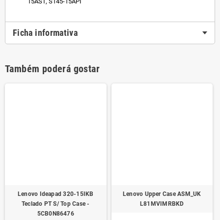
15AST, S145-15API
Ficha informativa
Também poderá gostar
Lenovo Ideapad 320-15IKB
Lenovo Upper Case ASM_UK
Teclado PT S/ Top Case -
L81MVIMRBKD
5CB0N86476