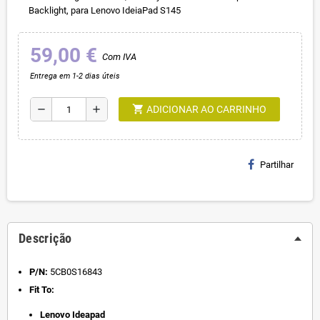
Backlight, para Lenovo IdeiaPad S145
59,00 €
Com IVA
Entrega em 1-2 dias úteis
shopping_cart
remove
add
ADICIONAR AO CARRINHO
Partilhar
Descrição
P/N:
5CB0S16843
Fit To:
Lenovo Ideapad