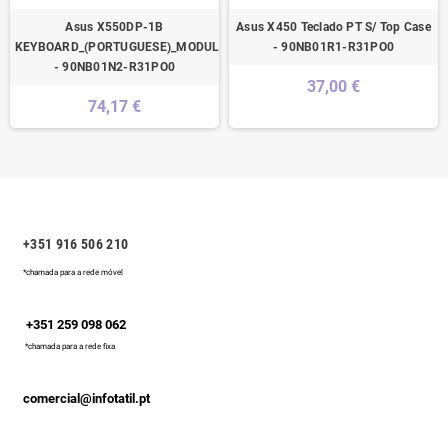
Asus X550DP-1B
Asus X450 Teclado PT S/ Top Case
KEYBOARD_(PORTUGUESE)_MODULE/AS
- 90NB01R1-R31PO0
- 90NB01N2-R31PO0
37,00 €
74,17 €
+351 916 506 210
*chamada para a rede móvel
+351 259 098 062
*chamada para a rede fixa
comercial@infotatil.pt