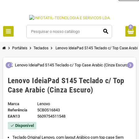
0
view_headline
search
chevron_right
chevron_right
chevron_right
Portáteis
Teclados
Lenovo IdeiaPad S145 Teclado c/ Top Case Arabic
chevron_left
chevron_right
Lenovo IdeiaPad S145 Teclado c/ Top
Case Arabic (Cinza Escuro)
Marca
Lenovo
Referência
5CB0S16843
EAN13
5609754511548
Disponível
check
Teclado Original Lenovo, com layout Arábico com top case Sem