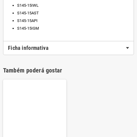
S145-15IWL
S145-15AST
S145-15API
S145-15IGM
Ficha informativa
Também poderá gostar