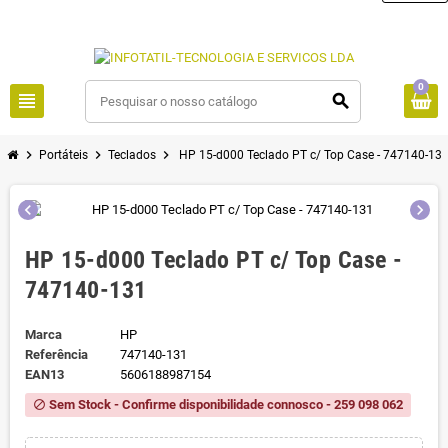
0
view_headline
search
chevron_right
chevron_right
chevron_right
Portáteis
Teclados
HP 15-d000 Teclado PT c/ Top Case - 747140-13
chevron_left
chevron_right
HP 15-d000 Teclado PT c/ Top Case -
747140-131
Marca
HP
Referência
747140-131
EAN13
5606188987154
Sem Stock - Confirme disponibilidade connosco - 259 098 062
block