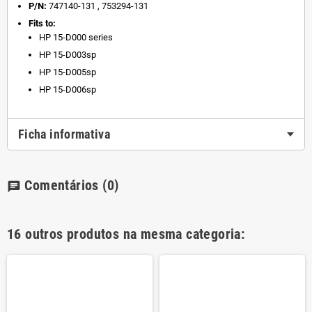
P/N:
747140-131 , 753294-131
Fits to:
HP 15-D000 series
HP 15-D003sp
HP 15-D005sp
HP 15-D006sp
Ficha informativa
Comentários
(0)
chat
16 outros produtos na mesma categoria: