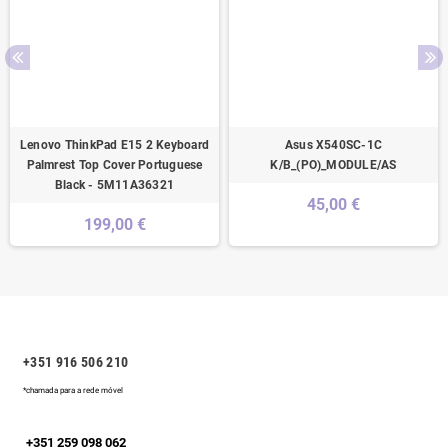
Lenovo ThinkPad E15 2 Keyboard
Asus X540SC-1C
Palmrest Top Cover Portuguese
K/B_(PO)_MODULE/AS
Black - 5M11A36321
45,00 €
199,00 €
+351 916 506 210
*chamada para a rede móvel
+351 259 098 062