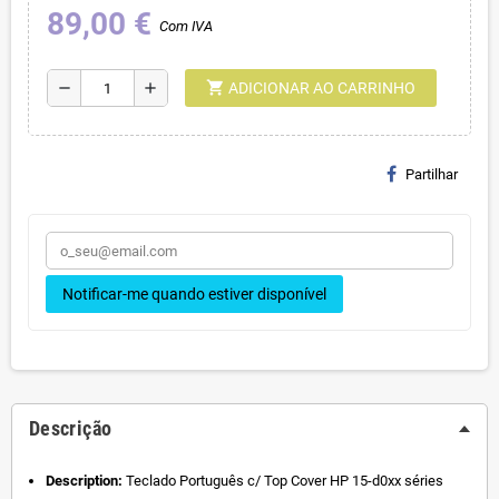
89,00 €
Com IVA
shopping_cart
remove
add
ADICIONAR AO CARRINHO
Partilhar
Notificar-me quando estiver disponível
Descrição
Description:
Teclado Português c/ Top Cover HP 15-d0xx séries