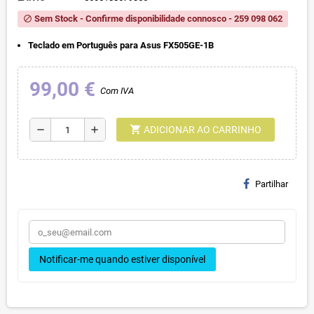
Sem Stock - Confirme disponibilidade connosco - 259 098 062
block
Teclado em Português para Asus FX505GE-1B
99,00 €
Com IVA
shopping_cart
remove
add
ADICIONAR AO CARRINHO
Partilhar
Notificar-me quando estiver disponível