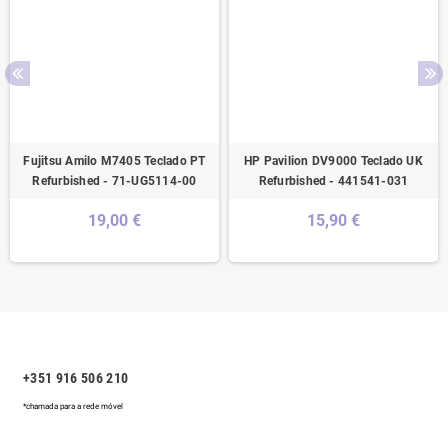
Fujitsu Amilo M7405 Teclado PT
HP Pavilion DV9000 Teclado UK
Refurbished - 71-UG5114-00
Refurbished - 441541-031
19,00 €
15,90 €
+351 916 506 210
*chamada para a rede móvel