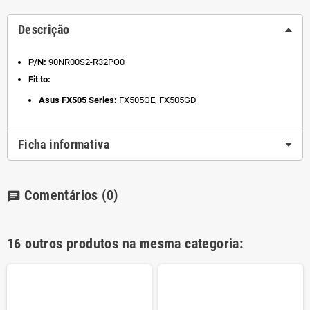
Descrição
P/N:
90NR00S2-R32PO0
Fit to:
Asus FX505 Series:
FX505GE, FX505GD
Ficha informativa
Comentários
(0)
chat
16 outros produtos na mesma categoria: