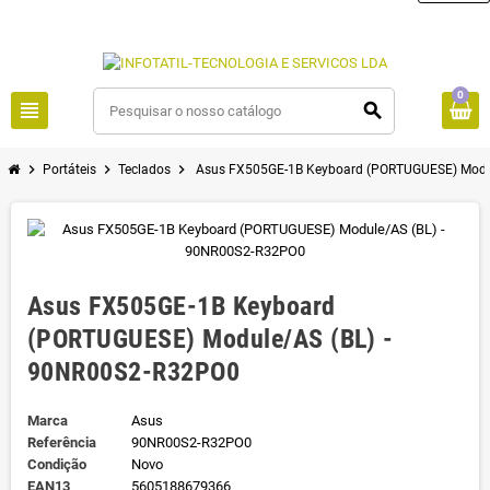
0
view_headline
search
chevron_right
chevron_right
chevron_right
Portáteis
Teclados
Asus FX505GE-1B Keyboard (PORTUGUESE) Modu
Asus FX505GE-1B Keyboard
(PORTUGUESE) Module/AS (BL) -
90NR00S2-R32PO0
Marca
Asus
Referência
90NR00S2-R32PO0
Condição
Novo
EAN13
5605188679366