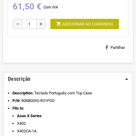
61,50 €
Com IVA
shopping_cart
remove
add
ADICIONAR AO CARRINHO
Partilhar
Descrição
Description:
Teclado Português com Top Case
P/N:
90NB0092-R31PO0
Fits to:
Asus X Series
X402
X402CA-1A