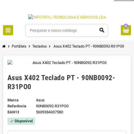
0
view_headline
search
chevron_right
chevron_right
chevron_right
Portáteis
Teclados
Asus X402 Teclado PT - 90NB0092-R31PO0
Asus X402 Teclado PT - 90NB0092-
R31PO0
Marca
Asus
Referência
90NB0092-R31PO0
EAN13
5609384307580
Disponível
check