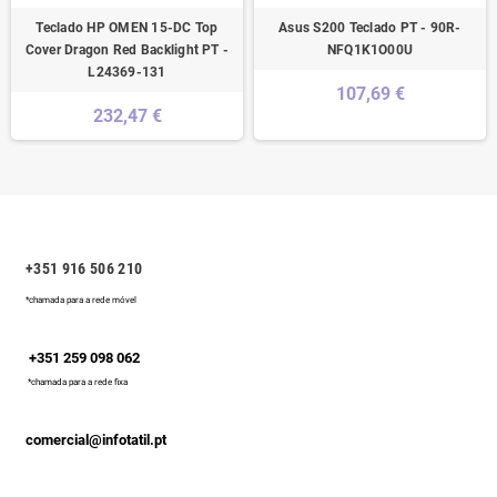
Teclado HP OMEN 15-DC Top
Asus S200 Teclado PT - 90R-
Cover Dragon Red Backlight PT -
NFQ1K1O00U
L24369-131
107,69 €
232,47 €
+351 916 506 210
*chamada para a rede móvel
+351 259 098 062
*chamada para a rede fixa
comercial@infotatil.pt